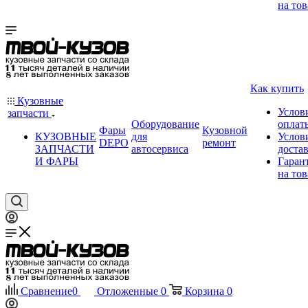
на тов
Как купить
Кузовные
Услов
запчасти
Оборудование
оплат
Фары
Кузовной
КУЗОВНЫЕ
для
Услов
DEPO
ремонт
ЗАПЧАСТИ
автосервиса
доста
И ФАРЫ
Гаран
на тов
Сравнение
0
Отложенные
0
Корзина
0