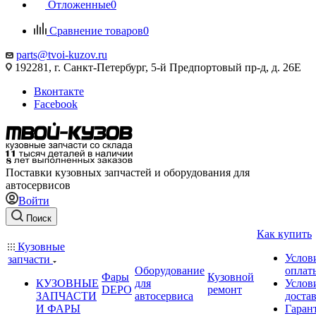
Отложенные
0
Сравнение товаров
0
parts@tvoi-kuzov.ru
192281, г. Санкт-Петербург, 5-й Предпортовый пр-д, д. 26Е
Вконтакте
Facebook
Поставки кузовных запчастей и оборудования для
автосервисов
Войти
Поиск
Как купить
Кузовные
Услов
запчасти
Оборудование
оплат
Фары
Кузовной
КУЗОВНЫЕ
для
Услов
DEPO
ремонт
ЗАПЧАСТИ
автосервиса
доста
И ФАРЫ
Гаран