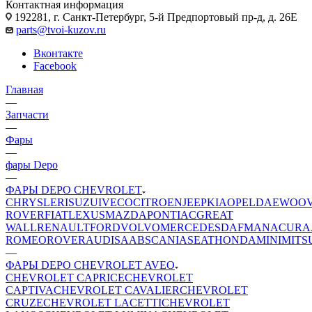
Контактная информация
192281, г. Санкт-Петербург, 5-й Предпортовый пр-д, д. 26Е
parts@tvoi-kuzov.ru
Вконтакте
Facebook
Главная
—
Запчасти
—
Фары
—
фары Depo
—
ФАРЫ DEPO CHEVROLET
CHRYSLER
ISUZU
IVECO
CITROEN
JEEP
KIA
OPEL
DAEWOO
ROVER
FIAT
LEXUS
MAZDA
PONTIAC
GREAT
WALL
RENAULT
FORD
VOLVO
MERCEDES
DAF
MAN
ACURA
ROMEO
ROVER
AUDI
SAAB
SCANIA
SEAT
HONDA
MINI
MITS
—
ФАРЫ DEPO CHEVROLET AVEO
CHEVROLET CAPRICE
CHEVROLET
CAPTIVA
CHEVROLET CAVALIER
CHEVROLET
CRUZE
CHEVROLET LACETTI
CHEVROLET