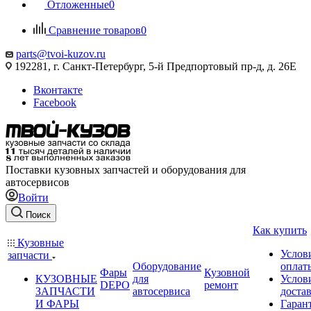
Отложенные
0
Сравнение товаров
0
parts@tvoi-kuzov.ru
192281, г. Санкт-Петербург, 5-й Предпортовый пр-д, д. 26Е
Вконтакте
Facebook
Поставки кузовных запчастей и оборудования для
автосервисов
Войти
Поиск
Как купить
Кузовные
Услов
запчасти
Оборудование
оплат
Фары
Кузовной
КУЗОВНЫЕ
для
Услов
DEPO
ремонт
ЗАПЧАСТИ
автосервиса
доста
И ФАРЫ
Гаран