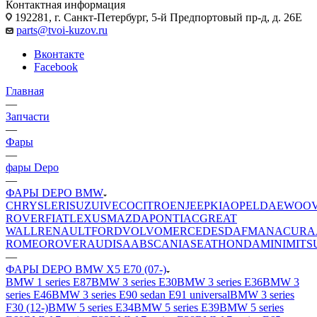
Контактная информация
192281, г. Санкт-Петербург, 5-й Предпортовый пр-д, д. 26Е
parts@tvoi-kuzov.ru
Вконтакте
Facebook
Главная
—
Запчасти
—
Фары
—
фары Depo
—
ФАРЫ DEPO BMW
CHRYSLER
ISUZU
IVECO
CITROEN
JEEP
KIA
OPEL
DAEWOO
ROVER
FIAT
LEXUS
MAZDA
PONTIAC
GREAT
WALL
RENAULT
FORD
VOLVO
MERCEDES
DAF
MAN
ACURA
ROMEO
ROVER
AUDI
SAAB
SCANIA
SEAT
HONDA
MINI
MITS
—
ФАРЫ DEPO BMW X5 E70 (07-)
BMW 1 series E87
BMW 3 series E30
BMW 3 series E36
BMW 3
series E46
BMW 3 series E90 sedan E91 universal
BMW 3 series
F30 (12-)
BMW 5 series E34
BMW 5 series E39
BMW 5 series