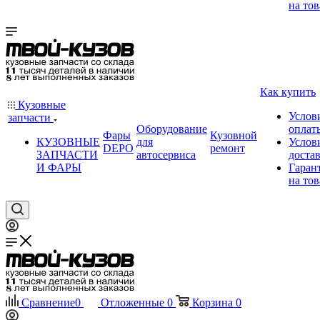
на тов
Как купить
Кузовные
Услов
запчасти
Оборудование
оплат
Фары
Кузовной
КУЗОВНЫЕ
для
Услов
DEPO
ремонт
ЗАПЧАСТИ
автосервиса
доста
И ФАРЫ
Гаран
на тов
Сравнение
0
Отложенные
0
Корзина
0