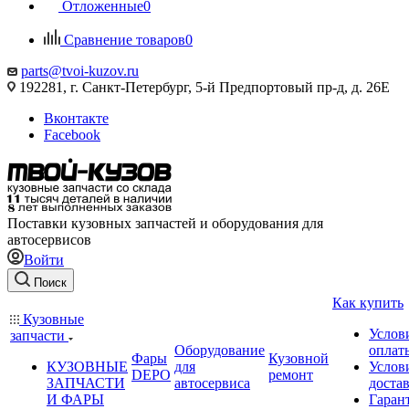
Отложенные
0
Сравнение товаров
0
parts@tvoi-kuzov.ru
192281, г. Санкт-Петербург, 5-й Предпортовый пр-д, д. 26Е
Вконтакте
Facebook
Поставки кузовных запчастей и оборудования для
автосервисов
Войти
Поиск
Как купить
Кузовные
Услов
запчасти
Оборудование
оплат
Фары
Кузовной
КУЗОВНЫЕ
для
Услов
DEPO
ремонт
ЗАПЧАСТИ
автосервиса
доста
И ФАРЫ
Гаран