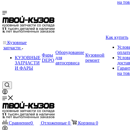
на тов
Как купить
Кузовные
Услов
запчасти
Оборудование
оплат
Фары
Кузовной
КУЗОВНЫЕ
для
Услов
DEPO
ремонт
ЗАПЧАСТИ
автосервиса
доста
И ФАРЫ
Гаран
на тов
Сравнение
0
Отложенные
0
Корзина
0