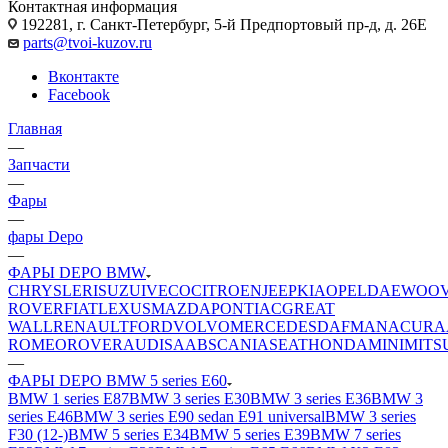
Контактная информация
192281, г. Санкт-Петербург, 5-й Предпортовый пр-д, д. 26Е
parts@tvoi-kuzov.ru
Вконтакте
Facebook
Главная
—
Запчасти
—
Фары
—
фары Depo
—
ФАРЫ DEPO BMW
CHRYSLER
ISUZU
IVECO
CITROEN
JEEP
KIA
OPEL
DAEWOO
ROVER
FIAT
LEXUS
MAZDA
PONTIAC
GREAT
WALL
RENAULT
FORD
VOLVO
MERCEDES
DAF
MAN
ACURA
ROMEO
ROVER
AUDI
SAAB
SCANIA
SEAT
HONDA
MINI
MITS
—
ФАРЫ DEPO BMW 5 series E60
BMW 1 series E87
BMW 3 series E30
BMW 3 series E36
BMW 3
series E46
BMW 3 series E90 sedan E91 universal
BMW 3 series
F30 (12-)
BMW 5 series E34
BMW 5 series E39
BMW 7 series