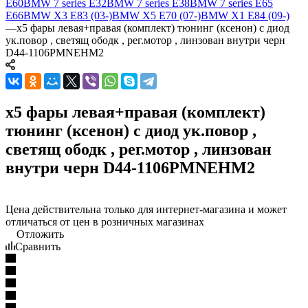
E60
BMW 7 series E32
BMW 7 series E38
BMW 7 series E65
E66
BMW X3 E83 (03-)
BMW X5 E70 (07-)
BMW X1 E84 (09-)
—
x5 фары левая+правая (комплект) тюнинг (ксенон) с диод
ук.повор , светящ ободк , рег.мотор , линзован внутри черн
D44-1106PMNEHM2
x5 фары левая+правая (комплект)
тюнинг (ксенон) с диод ук.повор ,
светящ ободк , рег.мотор , линзован
внутри черн D44-1106PMNEHM2
Цена действительна только для интернет-магазина и может
отличаться от цен в розничных магазинах
Отложить
Сравнить