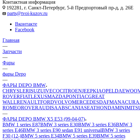
Контактная информация
192281, г. Санкт-Петербург, 5-й Предпортовый пр-д, д. 26Е
parts@tvoi-kuzov.ru
Вконтакте
Facebook
Главная
—
Запчасти
—
Фары
—
фары Depo
—
ФАРЫ DEPO BMW
CHRYSLER
ISUZU
IVECO
CITROEN
JEEP
KIA
OPEL
DAEWOO
ROVER
FIAT
LEXUS
MAZDA
PONTIAC
GREAT
WALL
RENAULT
FORD
VOLVO
MERCEDES
DAF
MAN
ACURA
ROMEO
ROVER
AUDI
SAAB
SCANIA
SEAT
HONDA
MINI
MITS
—
ФАРЫ DEPO BMW X5 E53 (99-04-07)
BMW 1 series E87
BMW 3 series E30
BMW 3 series E36
BMW 3
series E46
BMW 3 series E90 sedan E91 universal
BMW 3 series
F30 (12-)
BMW 5 series E34
BMW 5 series E39
BMW 5 series