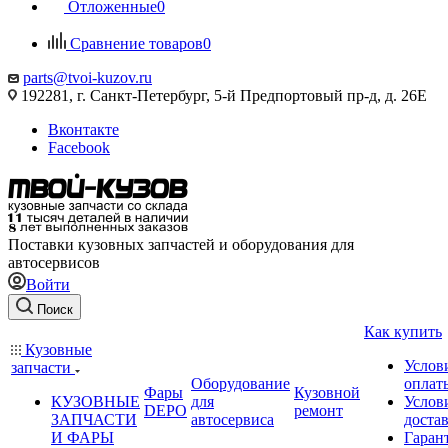
Отложенные
0
Сравнение товаров
0
parts@tvoi-kuzov.ru
192281, г. Санкт-Петербург, 5-й Предпортовый пр-д, д. 26Е
Вконтакте
Facebook
Поставки кузовных запчастей и оборудования для
автосервисов
Войти
Поиск
Как купить
Кузовные
Услов
запчасти
Оборудование
оплат
Фары
Кузовной
КУЗОВНЫЕ
для
Услов
DEPO
ремонт
ЗАПЧАСТИ
автосервиса
доста
И ФАРЫ
Гаран