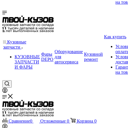
на тов
Как купить
Кузовные
Услов
запчасти
Оборудование
оплат
Фары
Кузовной
КУЗОВНЫЕ
для
Услов
DEPO
ремонт
ЗАПЧАСТИ
автосервиса
доста
И ФАРЫ
Гаран
на тов
Сравнение
0
Отложенные
0
Корзина
0