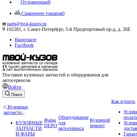
Отложенные
0
Сравнение товаров
0
parts@tvoi-kuzov.ru
192281, г. Санкт-Петербург, 5-й Предпортовый пр-д, д. 26Е
Вконтакте
Facebook
Поставки кузовных запчастей и оборудования для
автосервисов
Войти
Поиск
Как купить
Кузовные
Услов
запчасти
Оборудование
оплат
Фары
Кузовной
КУЗОВНЫЕ
для
Услов
DEPO
ремонт
ЗАПЧАСТИ
автосервиса
доста
И ФАРЫ
Гаран