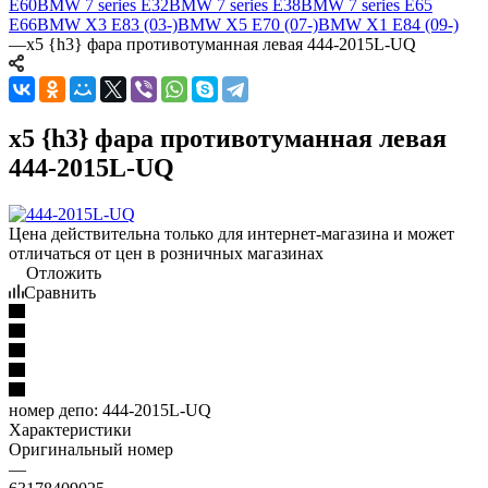
E60
BMW 7 series E32
BMW 7 series E38
BMW 7 series E65
E66
BMW X3 E83 (03-)
BMW X5 E70 (07-)
BMW X1 E84 (09-)
—
x5 {h3} фара противотуманная левая 444-2015L-UQ
x5 {h3} фара противотуманная левая
444-2015L-UQ
Цена действительна только для интернет-магазина и может
отличаться от цен в розничных магазинах
Отложить
Сравнить
номер депо:
444-2015L-UQ
Характеристики
Оригинальный номер
—