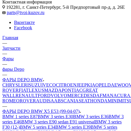
Контактная информация
192281, г. Санкт-Петербург, 5-й Предпортовый пр-д, д. 26Е
parts@tvoi-kuzov.ru
Вконтакте
Facebook
Главная
—
Запчасти
—
Фары
—
фары Depo
—
ФАРЫ DEPO BMW
CHRYSLER
ISUZU
IVECO
CITROEN
JEEP
KIA
OPEL
DAEWOO
ROVER
FIAT
LEXUS
MAZDA
PONTIAC
GREAT
WALL
RENAULT
FORD
VOLVO
MERCEDES
DAF
MAN
ACURA
ROMEO
ROVER
AUDI
SAAB
SCANIA
SEAT
HONDA
MINI
MITS
—
ФАРЫ DEPO BMW X5 E53 (99-04-07)
BMW 1 series E87
BMW 3 series E30
BMW 3 series E36
BMW 3
series E46
BMW 3 series E90 sedan E91 universal
BMW 3 series
F30 (12-)
BMW 5 series E34
BMW 5 series E39
BMW 5 series