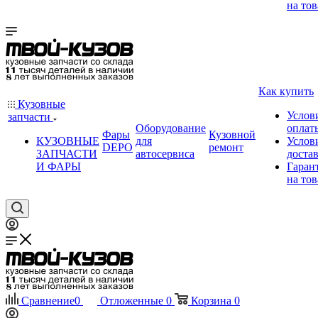
на тов
Как купить
Кузовные
Услов
запчасти
Оборудование
оплат
Фары
Кузовной
КУЗОВНЫЕ
для
Услов
DEPO
ремонт
ЗАПЧАСТИ
автосервиса
доста
И ФАРЫ
Гаран
на тов
Сравнение
0
Отложенные
0
Корзина
0