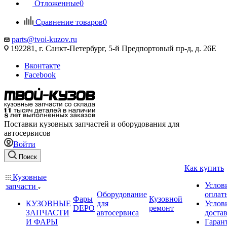
Отложенные
0
Сравнение товаров
0
parts@tvoi-kuzov.ru
192281, г. Санкт-Петербург, 5-й Предпортовый пр-д, д. 26Е
Вконтакте
Facebook
Поставки кузовных запчастей и оборудования для
автосервисов
Войти
Поиск
Как купить
Кузовные
Услов
запчасти
Оборудование
оплат
Фары
Кузовной
КУЗОВНЫЕ
для
Услов
DEPO
ремонт
ЗАПЧАСТИ
автосервиса
доста
И ФАРЫ
Гаран