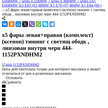
E60
BMW 7 series E32
BMW 7 series E38
BMW 7 series E65
E66
BMW X3 E83 (03-)
BMW X5 E70 (07-)
BMW X1 E84 (09-)
—
x5 фары левая+правая (комплект) (ксенон) тюнинг с светящ
ободк , линзован внутри черн 444-1152PXNDHM2
x5 фары левая+правая (комплект)
(ксенон) тюнинг с светящ ободк ,
линзован внутри черн 444-
1152PXNDHM2
Цена действительна только для интернет-магазина и может
отличаться от цен в розничных магазинах
Отложить
Сравнить