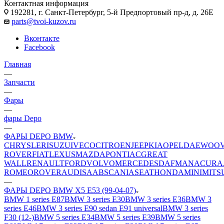
Контактная информация
192281, г. Санкт-Петербург, 5-й Предпортовый пр-д, д. 26Е
parts@tvoi-kuzov.ru
Вконтакте
Facebook
Главная
—
Запчасти
—
Фары
—
фары Depo
—
ФАРЫ DEPO BMW
CHRYSLER
ISUZU
IVECO
CITROEN
JEEP
KIA
OPEL
DAEWOO
ROVER
FIAT
LEXUS
MAZDA
PONTIAC
GREAT
WALL
RENAULT
FORD
VOLVO
MERCEDES
DAF
MAN
ACURA
ROMEO
ROVER
AUDI
SAAB
SCANIA
SEAT
HONDA
MINI
MITS
—
ФАРЫ DEPO BMW X5 E53 (99-04-07)
BMW 1 series E87
BMW 3 series E30
BMW 3 series E36
BMW 3
series E46
BMW 3 series E90 sedan E91 universal
BMW 3 series
F30 (12-)
BMW 5 series E34
BMW 5 series E39
BMW 5 series