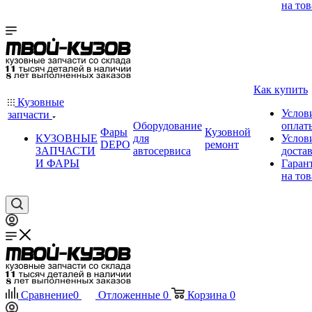
на тов
Как купить
Кузовные
Услов
запчасти
Оборудование
оплат
Фары
Кузовной
КУЗОВНЫЕ
для
Услов
DEPO
ремонт
ЗАПЧАСТИ
автосервиса
доста
И ФАРЫ
Гаран
на тов
Сравнение
0
Отложенные
0
Корзина
0