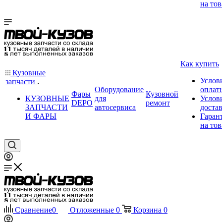
на тов
Как купить
Кузовные
Услов
запчасти
Оборудование
оплат
Фары
Кузовной
КУЗОВНЫЕ
для
Услов
DEPO
ремонт
ЗАПЧАСТИ
автосервиса
доста
И ФАРЫ
Гаран
на тов
Сравнение
0
Отложенные
0
Корзина
0