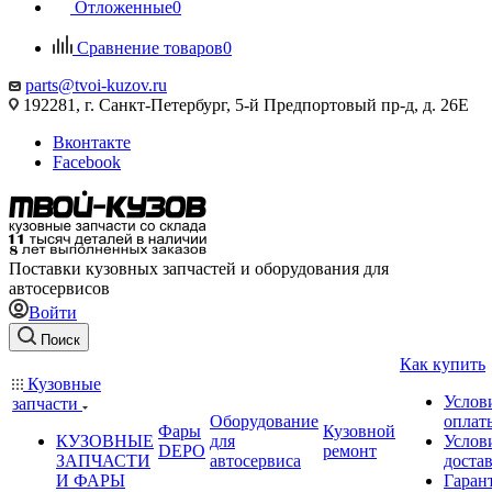
Отложенные
0
Сравнение товаров
0
parts@tvoi-kuzov.ru
192281, г. Санкт-Петербург, 5-й Предпортовый пр-д, д. 26Е
Вконтакте
Facebook
Поставки кузовных запчастей и оборудования для
автосервисов
Войти
Поиск
Как купить
Кузовные
Услов
запчасти
Оборудование
оплат
Фары
Кузовной
КУЗОВНЫЕ
для
Услов
DEPO
ремонт
ЗАПЧАСТИ
автосервиса
доста
И ФАРЫ
Гаран