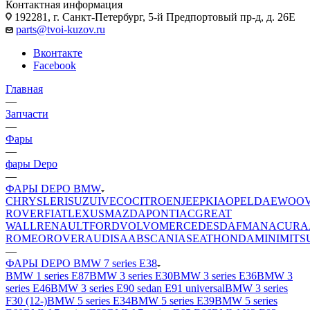
Контактная информация
192281, г. Санкт-Петербург, 5-й Предпортовый пр-д, д. 26Е
parts@tvoi-kuzov.ru
Вконтакте
Facebook
Главная
—
Запчасти
—
Фары
—
фары Depo
—
ФАРЫ DEPO BMW
CHRYSLER
ISUZU
IVECO
CITROEN
JEEP
KIA
OPEL
DAEWOO
ROVER
FIAT
LEXUS
MAZDA
PONTIAC
GREAT
WALL
RENAULT
FORD
VOLVO
MERCEDES
DAF
MAN
ACURA
ROMEO
ROVER
AUDI
SAAB
SCANIA
SEAT
HONDA
MINI
MITS
—
ФАРЫ DEPO BMW 7 series E38
BMW 1 series E87
BMW 3 series E30
BMW 3 series E36
BMW 3
series E46
BMW 3 series E90 sedan E91 universal
BMW 3 series
F30 (12-)
BMW 5 series E34
BMW 5 series E39
BMW 5 series