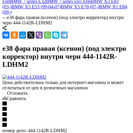
E60
BMW 7 series E32
BMW 7 series E65 E66
BMW X3 E83
(03-)
BMW X5 E53 (99-04-07)
BMW X5 E70 (07-)
BMW X1 E84
(09-)
—
e38 фара правая (ксенон) (под электро корректор) внутри
черн 444-1142R-LDHM2
e38 фара правая (ксенон) (под электро
корректор) внутри черн 444-1142R-
LDHM2
Цена действительна только для интернет-магазина и может
отличаться от цен в розничных магазинах
Отложить
Сравнить
номер депо:
444-1142R-LDHM2