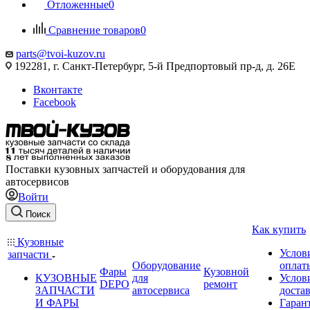
Отложенные
0
Сравнение товаров
0
parts@tvoi-kuzov.ru
192281, г. Санкт-Петербург, 5-й Предпортовый пр-д, д. 26Е
Вконтакте
Facebook
Поставки кузовных запчастей и оборудования для
автосервисов
Войти
Поиск
Как купить
Кузовные
Услов
запчасти
Оборудование
оплат
Фары
Кузовной
КУЗОВНЫЕ
для
Услов
DEPO
ремонт
ЗАПЧАСТИ
автосервиса
доста
И ФАРЫ
Гаран