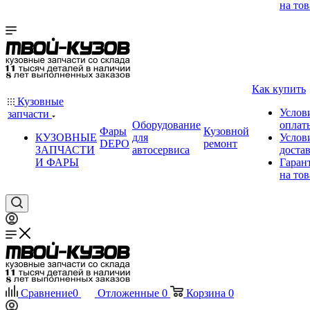
на тов
Как купить
Кузовные
Услов
запчасти
Оборудование
оплат
Фары
Кузовной
КУЗОВНЫЕ
для
Услов
DEPO
ремонт
ЗАПЧАСТИ
автосервиса
доста
И ФАРЫ
Гаран
на тов
Сравнение
0
Отложенные
0
Корзина
0