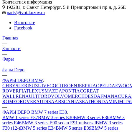
Контактная информация
192281, г. Санкт-Петербург, 5-й Предпортовый пр-д, д. 26Е
parts@tvoi-kuzov.ru
Вконтакте
Facebook
Главная
—
Запчасти
—
Фары
—
фары Depo
—
ФАРЫ DEPO BMW
CHRYSLER
ISUZU
IVECO
CITROEN
JEEP
KIA
OPEL
DAEWOO
ROVER
FIAT
LEXUS
MAZDA
PONTIAC
GREAT
WALL
RENAULT
FORD
VOLVO
MERCEDES
DAF
MAN
ACURA
ROMEO
ROVER
AUDI
SAAB
SCANIA
SEAT
HONDA
MINI
MITS
—
ФАРЫ DEPO BMW 7 series E38
BMW 1 series E87
BMW 3 series E30
BMW 3 series E36
BMW 3
series E46
BMW 3 series E90 sedan E91 universal
BMW 3 series
F30 (12-)
BMW 5 series E34
BMW 5 series E39
BMW 5 series