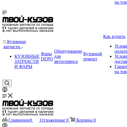
на тов
Как купить
Кузовные
Услов
запчасти
Оборудование
оплат
Фары
Кузовной
КУЗОВНЫЕ
для
Услов
DEPO
ремонт
ЗАПЧАСТИ
автосервиса
доста
И ФАРЫ
Гаран
на тов
Сравнение
0
Отложенные
0
Корзина
0