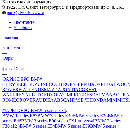
Контактная информация
192281, г. Санкт-Петербург, 5-й Предпортовый пр-д, д. 26Е
parts@tvoi-kuzov.ru
Вконтакте
Facebook
Главная
—
Запчасти
—
Фары
—
фары Depo
—
ФАРЫ DEPO BMW
CHRYSLER
ISUZU
IVECO
CITROEN
JEEP
KIA
OPEL
DAEWOO
ROVER
FIAT
LEXUS
MAZDA
PONTIAC
GREAT
WALL
RENAULT
FORD
VOLVO
MERCEDES
DAF
MAN
ACURA
ROMEO
ROVER
AUDI
SAAB
SCANIA
SEAT
HONDA
MINI
MITS
—
ФАРЫ DEPO BMW 5 series E34
BMW 1 series E87
BMW 3 series E30
BMW 3 series E36
BMW 3
series E46
BMW 3 series E90 sedan E91 universal
BMW 3 series
F30 (12-)
BMW 5 series E34
BMW 5 series E39
BMW 5 series