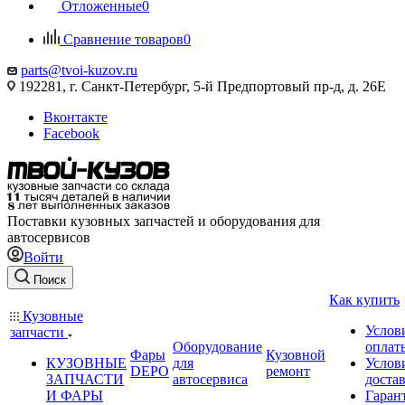
Отложенные
0
Сравнение товаров
0
parts@tvoi-kuzov.ru
192281, г. Санкт-Петербург, 5-й Предпортовый пр-д, д. 26Е
Вконтакте
Facebook
Поставки кузовных запчастей и оборудования для
автосервисов
Войти
Поиск
Как купить
Кузовные
Услов
запчасти
Оборудование
оплат
Фары
Кузовной
КУЗОВНЫЕ
для
Услов
DEPO
ремонт
ЗАПЧАСТИ
автосервиса
доста
И ФАРЫ
Гаран