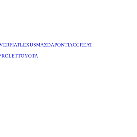
VER
FIAT
LEXUS
MAZDA
PONTIAC
GREAT
VROLET
TOYOTA