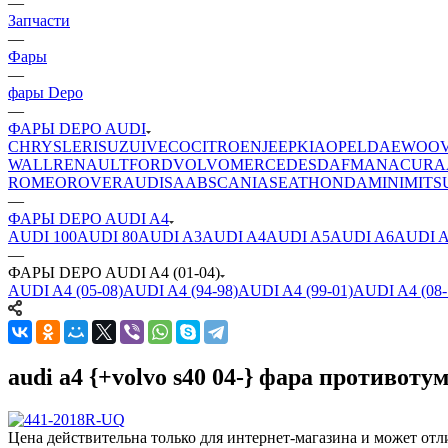
—
Запчасти
—
Фары
—
фары Depo
—
ФАРЫ DEPO AUDI
CHRYSLER
ISUZU
IVECO
CITROEN
JEEP
KIA
OPEL
DAEWOO
WALL
RENAULT
FORD
VOLVO
MERCEDES
DAF
MAN
ACURA
ROMEO
ROVER
AUDI
SAAB
SCANIA
SEAT
HONDA
MINI
MITS
—
ФАРЫ DEPO AUDI A4
AUDI 100
AUDI 80
AUDI A3
AUDI A4
AUDI A5
AUDI A6
AUDI 
—
ФАРЫ DEPO AUDI A4 (01-04)
AUDI A4 (05-08)
AUDI A4 (94-98)
AUDI A4 (99-01)
AUDI A4 (08-
audi a4 {+volvo s40 04-} фара противот
Цена действительна только для интернет-магазина и может отл