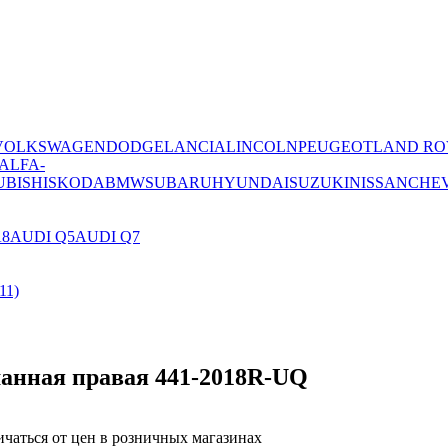
VOLKSWAGEN
DODGE
LANCIA
LINCOLN
PEUGEOT
LAND RO
ALFA-
UBISHI
SKODA
BMW
SUBARU
HYUNDAI
SUZUKI
NISSAN
CHE
A8
AUDI Q5
AUDI Q7
11)
уманная правая 441-2018R-UQ
ичаться от цен в розничных магазинах