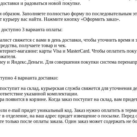
 доставки и радоваться новой покупке.
образом. Заполняете полностью форму по последовательным этап
т курьеру вас найти. Нажмите кнопку «Оформить заказ».
доступно 3 варианта оплаты:
лист свяжется с вами в день доставки, чтобы уточнить время и
едства, получаете товар и чек.
ернет-магазине: карты Visa и MasterCard. Чтобы оплатить поку
ржателя.
ey и Яндекс.Деньги. Для совершения покупки система перенапра
тупно 4 варианта доставки:
ар поступит на склад, курьерская служба свяжется для уточнения
оответствие указанной комплектации.
 появится в корзине. Когда заказ поступит на склад, вам приде
 или e-mail придет уникальный код. Заказ нужно оплатить в терм
т в отделение, на ваш адрес придет извещение о посылке. Перед 
е только после оплаты заказа. Один заказ может содержать не 