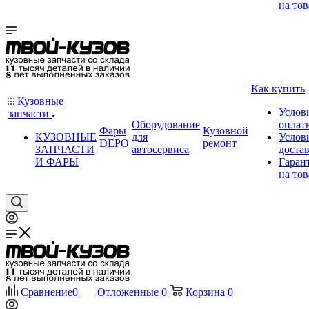
на тов
Как купить
Кузовные
Услов
запчасти
Оборудование
оплат
Фары
Кузовной
КУЗОВНЫЕ
для
Услов
DEPO
ремонт
ЗАПЧАСТИ
автосервиса
доста
И ФАРЫ
Гаран
на тов
Сравнение
0
Отложенные
0
Корзина
0