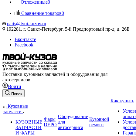
Отложенные
0
Сравнение товаров
0
parts@tvoi-kuzov.ru
192281, г. Санкт-Петербург, 5-й Предпортовый пр-д, д. 26Е
Вконтакте
Facebook
Поставки кузовных запчастей и оборудования для
автосервисов
Войти
Поиск
Как купить
Кузовные
Услов
запчасти
Оборудование
оплат
Фары
Кузовной
КУЗОВНЫЕ
для
Услов
DEPO
ремонт
ЗАПЧАСТИ
автосервиса
доста
И ФАРЫ
Гаран