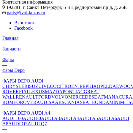
Контактная информация
192281, г. Санкт-Петербург, 5-й Предпортовый пр-д, д. 26Е
parts@tvoi-kuzov.ru
Вконтакте
Facebook
Главная
—
Запчасти
—
Фары
—
фары Depo
—
ФАРЫ DEPO AUDI
CHRYSLER
ISUZU
IVECO
CITROEN
JEEP
KIA
OPEL
DAEWOO
ROVER
FIAT
LEXUS
MAZDA
PONTIAC
GREAT
WALL
RENAULT
FORD
VOLVO
MERCEDES
DAF
MAN
ACURA
ROMEO
ROVER
AUDI
SAAB
SCANIA
SEAT
HONDA
MINI
MITS
—
ФАРЫ DEPO AUDI A4
AUDI 100
AUDI 80
AUDI A3
AUDI A4
AUDI A5
AUDI A6
AUDI
A8
AUDI Q5
AUDI Q7
—