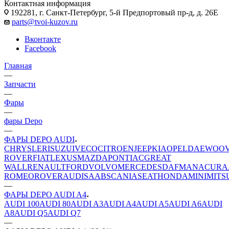
Контактная информация
192281, г. Санкт-Петербург, 5-й Предпортовый пр-д, д. 26Е
parts@tvoi-kuzov.ru
Вконтакте
Facebook
Главная
—
Запчасти
—
Фары
—
фары Depo
—
ФАРЫ DEPO AUDI
CHRYSLER
ISUZU
IVECO
CITROEN
JEEP
KIA
OPEL
DAEWOO
ROVER
FIAT
LEXUS
MAZDA
PONTIAC
GREAT
WALL
RENAULT
FORD
VOLVO
MERCEDES
DAF
MAN
ACURA
ROMEO
ROVER
AUDI
SAAB
SCANIA
SEAT
HONDA
MINI
MITS
—
ФАРЫ DEPO AUDI A4
AUDI 100
AUDI 80
AUDI A3
AUDI A4
AUDI A5
AUDI A6
AUDI
A8
AUDI Q5
AUDI Q7
—