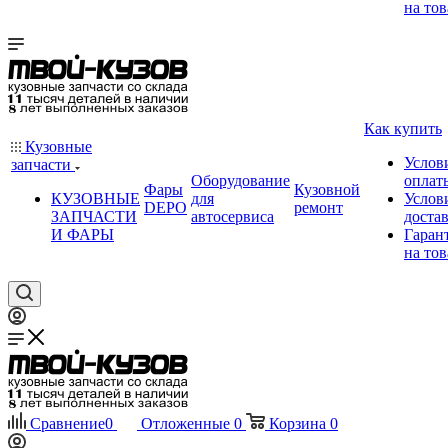
на тов
Как купить
Кузовные
Услов
запчасти
Оборудование
оплат
Фары
Кузовной
КУЗОВНЫЕ
для
Услов
DEPO
ремонт
ЗАПЧАСТИ
автосервиса
доста
И ФАРЫ
Гаран
на тов
Сравнение
0
Отложенные
0
Корзина
0