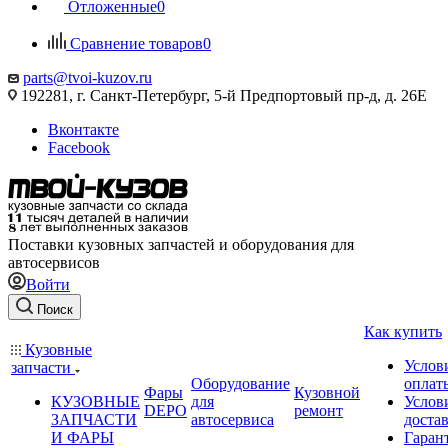
Отложенные
0
Сравнение товаров
0
parts@tvoi-kuzov.ru
192281, г. Санкт-Петербург, 5-й Предпортовый пр-д, д. 26Е
Вконтакте
Facebook
Поставки кузовных запчастей и оборудования для
автосервисов
Войти
Поиск
Как купить
Кузовные
Услов
запчасти
Оборудование
оплат
Фары
Кузовной
КУЗОВНЫЕ
для
Услов
DEPO
ремонт
ЗАПЧАСТИ
автосервиса
доста
И ФАРЫ
Гаран