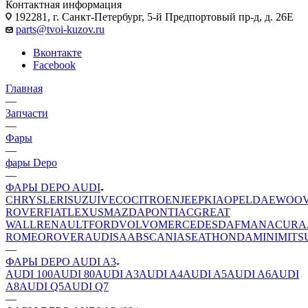
Контактная информация
192281, г. Санкт-Петербург, 5-й Предпортовый пр-д, д. 26Е
parts@tvoi-kuzov.ru
Вконтакте
Facebook
Главная
—
Запчасти
—
Фары
—
фары Depo
—
ФАРЫ DEPO AUDI
CHRYSLER
ISUZU
IVECO
CITROEN
JEEP
KIA
OPEL
DAEWOO
ROVER
FIAT
LEXUS
MAZDA
PONTIAC
GREAT
WALL
RENAULT
FORD
VOLVO
MERCEDES
DAF
MAN
ACURA
ROMEO
ROVER
AUDI
SAAB
SCANIA
SEAT
HONDA
MINI
MITS
—
ФАРЫ DEPO AUDI A3
AUDI 100
AUDI 80
AUDI A3
AUDI A4
AUDI A5
AUDI A6
AUDI
A8
AUDI Q5
AUDI Q7
—