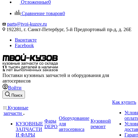
Отложенные
0
Сравнение товаров
0
parts@tvoi-kuzov.ru
192281, г. Санкт-Петербург, 5-й Предпортовый пр-д, д. 26Е
Вконтакте
Facebook
Поставки кузовных запчастей и оборудования для
автосервисов
Войти
Поиск
Как купить
Кузовные
Услов
запчасти
Оборудование
оплат
Фары
Кузовной
КУЗОВНЫЕ
для
Услов
DEPO
ремонт
ЗАПЧАСТИ
автосервиса
доста
И ФАРЫ
Гаран