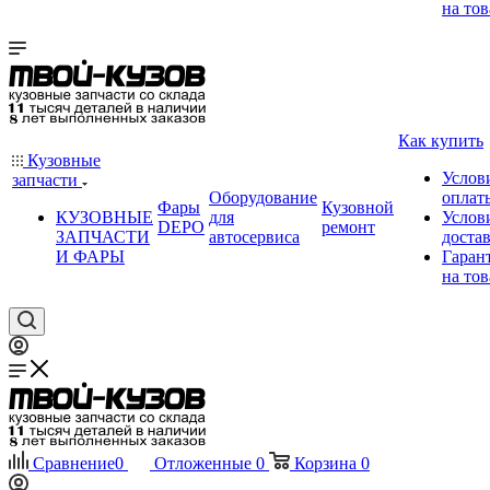
на тов
Как купить
Кузовные
Услов
запчасти
Оборудование
оплат
Фары
Кузовной
КУЗОВНЫЕ
для
Услов
DEPO
ремонт
ЗАПЧАСТИ
автосервиса
доста
И ФАРЫ
Гаран
на тов
Сравнение
0
Отложенные
0
Корзина
0