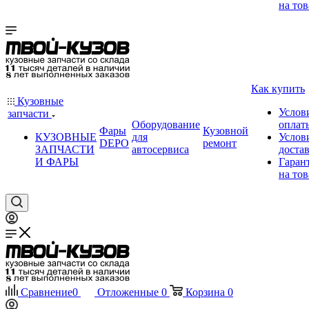
на тов
Как купить
Кузовные
Услов
запчасти
Оборудование
оплат
Фары
Кузовной
КУЗОВНЫЕ
для
Услов
DEPO
ремонт
ЗАПЧАСТИ
автосервиса
доста
И ФАРЫ
Гаран
на тов
Сравнение
0
Отложенные
0
Корзина
0