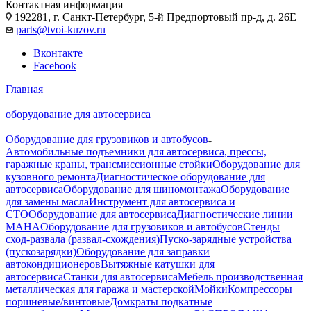
Контактная информация
192281, г. Санкт-Петербург, 5-й Предпортовый пр-д, д. 26Е
parts@tvoi-kuzov.ru
Вконтакте
Facebook
Главная
—
оборудование для автосервиса
—
Оборудование для грузовиков и автобусов
Автомобильные подъемники для автосервиса, прессы,
гаражные краны, трансмиссионные стойки
Оборудование для
кузовного ремонта
Диагностическое оборудование для
автосервиса
Оборудование для шиномонтажа
Оборудование
для замены масла
Инструмент для автосервиса и
СТО
Оборудование для автосервиса
Диагностические линии
MAHA
Оборудование для грузовиков и автобусов
Стенды
сход-развала (развал-схождения)
Пуско-зарядные устройства
(пускозарядки)
Оборудование для заправки
автокондиционеров
Вытяжные катушки для
автосервиса
Станки для автосервиса
Мебель производственная
металлическая для гаража и мастерской
Мойки
Компрессоры
поршневые/винтовые
Домкраты подкатные