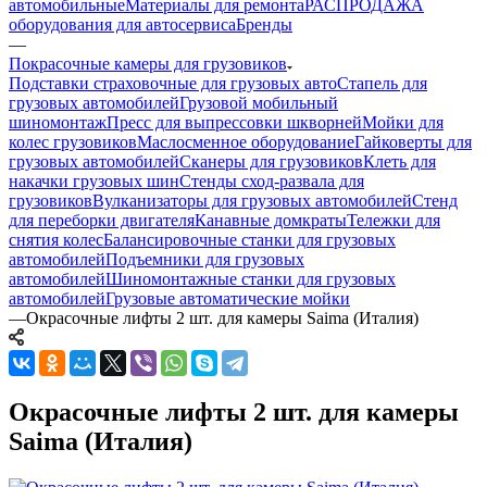
автомобильные
Материалы для ремонта
РАСПРОДАЖА
оборудования для автосервиса
Бренды
—
Покрасочные камеры для грузовиков
Подставки страховочные для грузовых авто
Стапель для
грузовых автомобилей
Грузовой мобильный
шиномонтаж
Пресс для выпрессовки шкворней
Мойки для
колес грузовиков
Маслосменное оборудование
Гайковерты для
грузовых автомобилей
Сканеры для грузовиков
Клеть для
накачки грузовых шин
Стенды сход-развала для
грузовиков
Вулканизаторы для грузовых автомобилей
Стенд
для переборки двигателя
Канавные домкраты
Тележки для
снятия колес
Балансировочные станки для грузовых
автомобилей
Подъемники для грузовых
автомобилей
Шиномонтажные станки для грузовых
автомобилей
Грузовые автоматические мойки
—
Окрасочные лифты 2 шт. для камеры Saima (Италия)
Окрасочные лифты 2 шт. для камеры
Saima (Италия)