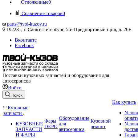
Отложенные
0
Сравнение товаров
0
parts@tvoi-kuzov.ru
192281, г. Санкт-Петербург, 5-й Предпортовый пр-д, д. 26Е
Вконтакте
Facebook
Поставки кузовных запчастей и оборудования для
автосервисов
Войти
Поиск
Как купить
Кузовные
Услов
запчасти
Оборудование
оплат
Фары
Кузовной
КУЗОВНЫЕ
для
Услов
DEPO
ремонт
ЗАПЧАСТИ
автосервиса
доста
И ФАРЫ
Гаран