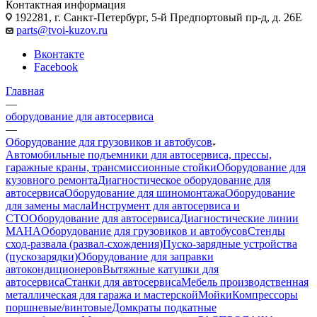
Контактная информация
192281, г. Санкт-Петербург, 5-й Предпортовый пр-д, д. 26Е
parts@tvoi-kuzov.ru
Вконтакте
Facebook
Главная
—
оборудование для автосервиса
—
Оборудование для грузовиков и автобусов
Автомобильные подъемники для автосервиса, прессы,
гаражные краны, трансмиссионные стойки
Оборудование для
кузовного ремонта
Диагностическое оборудование для
автосервиса
Оборудование для шиномонтажа
Оборудование
для замены масла
Инструмент для автосервиса и
СТО
Оборудование для автосервиса
Диагностические линии
MAHA
Оборудование для грузовиков и автобусов
Стенды
сход-развала (развал-схождения)
Пуско-зарядные устройства
(пускозарядки)
Оборудование для заправки
автокондиционеров
Вытяжные катушки для
автосервиса
Станки для автосервиса
Мебель производственная
металлическая для гаража и мастерской
Мойки
Компрессоры
поршневые/винтовые
Домкраты подкатные