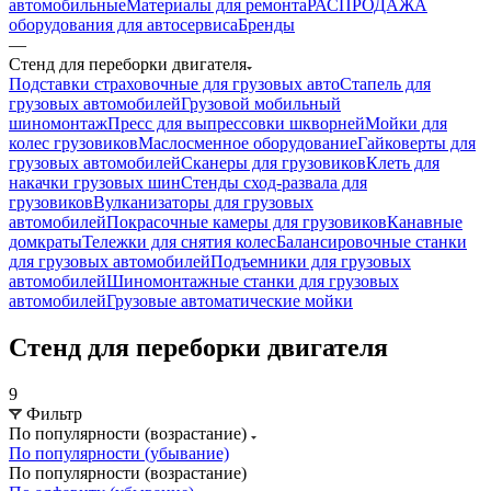
автомобильные
Материалы для ремонта
РАСПРОДАЖА
оборудования для автосервиса
Бренды
—
Стенд для переборки двигателя
Подставки страховочные для грузовых авто
Стапель для
грузовых автомобилей
Грузовой мобильный
шиномонтаж
Пресс для выпрессовки шкворней
Мойки для
колес грузовиков
Маслосменное оборудование
Гайковерты для
грузовых автомобилей
Сканеры для грузовиков
Клеть для
накачки грузовых шин
Стенды сход-развала для
грузовиков
Вулканизаторы для грузовых
автомобилей
Покрасочные камеры для грузовиков
Канавные
домкраты
Тележки для снятия колес
Балансировочные станки
для грузовых автомобилей
Подъемники для грузовых
автомобилей
Шиномонтажные станки для грузовых
автомобилей
Грузовые автоматические мойки
Стенд для переборки двигателя
9
Фильтр
По популярности (возрастание)
По популярности (убывание)
По популярности (возрастание)