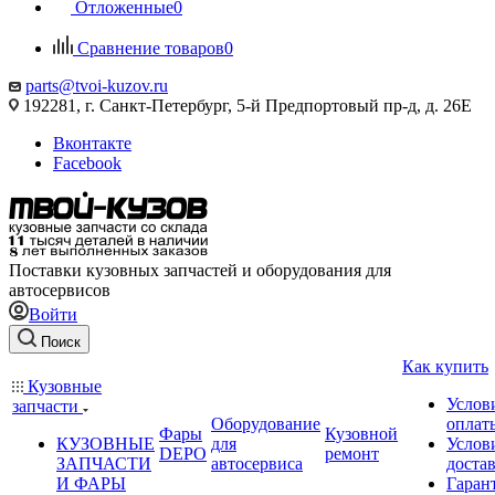
Отложенные
0
Сравнение товаров
0
parts@tvoi-kuzov.ru
192281, г. Санкт-Петербург, 5-й Предпортовый пр-д, д. 26Е
Вконтакте
Facebook
Поставки кузовных запчастей и оборудования для
автосервисов
Войти
Поиск
Как купить
Кузовные
Услов
запчасти
Оборудование
оплат
Фары
Кузовной
КУЗОВНЫЕ
для
Услов
DEPO
ремонт
ЗАПЧАСТИ
автосервиса
доста
И ФАРЫ
Гаран