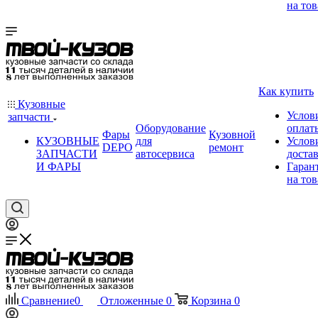
на тов
Как купить
Кузовные
Услов
запчасти
Оборудование
оплат
Фары
Кузовной
КУЗОВНЫЕ
для
Услов
DEPO
ремонт
ЗАПЧАСТИ
автосервиса
доста
И ФАРЫ
Гаран
на тов
Сравнение
0
Отложенные
0
Корзина
0