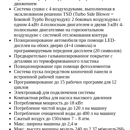
движением
Система сушки с 4 воздуходувами, выполненная в
эксклюзивном решении TSD (Turbo Side Blower =
Боковой Турбо Воздуходув): 2 боковых воздуходува с
одним 4-кВт 4-полюсным двигателем и двумя 3-кВт 4-
полюсными двигателями на горизонтальном
воздуходуве с системой отслеживания контура
Позиционирование автомобиля при помощи LED-
дисплея на обоих дверях (4+4 символа) и
программируемым передним дисплеем (20 символов)
Предварительно гальванизированное покрытие с
деталями из термоформованного пластика
Позиционирование при помощи фотоэлементов
Система пуска посредством кнопочной панели и
встроенной рабочей панели
Программирование до 15 рабочих программ для 12
циклов
Электрошкаф для подключения системы
Компактная рейка для насоса высокого давления
Потребляемая мощность до
18
кВт
Потребление чистой воды до 120 л на машину
Потребление очищенной воды до 400 л на машину
Сжатый воздух до 150л/мин
7
–
8
атм.
Макс. ширина машины до 2,
4
м
Макс. высота машины
модель 240
до 2,
37
м
(модель260-