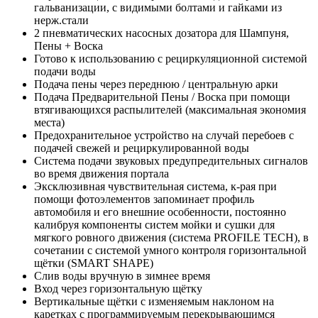
гальванизации, с видимыми болтами и гайками из
нерж.стали
2 пневматических насосных дозатора для Шампуня,
Пены + Воска
Готово к использованию с рециркуляционной системой
подачи воды
Подача пены через переднюю / центральную арки
Подача Предварительной Пены / Воска при помощи
втягивающихся распылителей (максимальная экономия
места)
Предохранительное устройство на случай перебоев с
подачей свежей и рециркулированной воды
Система подачи звуковых предупредительных сигналов
во время движения портала
Эксклюзивная чувствительная система, к-рая при
помощи фотоэлементов запоминает профиль
автомобиля и его внешние особенности, постоянно
калибруя компоненты систем мойки и сушки для
мягкого ровного движения (система PROFILE TECH), в
сочетании с системой умного контроля горизонтальной
щётки (SMART SHAPE)
Слив воды вручную в зимнее время
Вход через горизонтальную щётку
Вертикальные щётки с изменяемым наклоном на
каретках с программируемым перекрывающимся