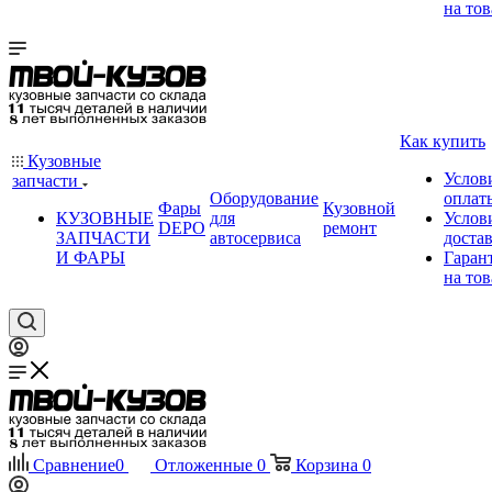
на тов
Как купить
Кузовные
Услов
запчасти
Оборудование
оплат
Фары
Кузовной
КУЗОВНЫЕ
для
Услов
DEPO
ремонт
ЗАПЧАСТИ
автосервиса
доста
И ФАРЫ
Гаран
на тов
Сравнение
0
Отложенные
0
Корзина
0