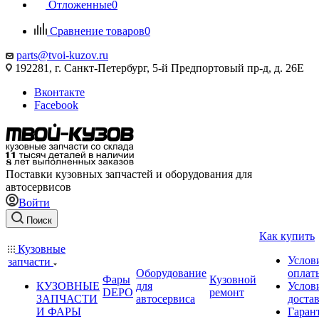
Отложенные
0
Сравнение товаров
0
parts@tvoi-kuzov.ru
192281, г. Санкт-Петербург, 5-й Предпортовый пр-д, д. 26Е
Вконтакте
Facebook
Поставки кузовных запчастей и оборудования для
автосервисов
Войти
Поиск
Как купить
Кузовные
Услов
запчасти
Оборудование
оплат
Фары
Кузовной
КУЗОВНЫЕ
для
Услов
DEPO
ремонт
ЗАПЧАСТИ
автосервиса
доста
И ФАРЫ
Гаран