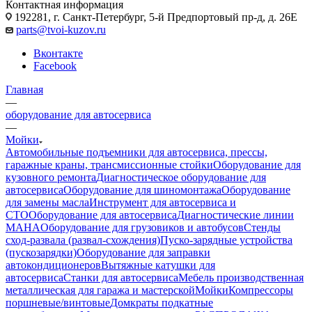
Контактная информация
192281, г. Санкт-Петербург, 5-й Предпортовый пр-д, д. 26Е
parts@tvoi-kuzov.ru
Вконтакте
Facebook
Главная
—
оборудование для автосервиса
—
Мойки
Автомобильные подъемники для автосервиса, прессы,
гаражные краны, трансмиссионные стойки
Оборудование для
кузовного ремонта
Диагностическое оборудование для
автосервиса
Оборудование для шиномонтажа
Оборудование
для замены масла
Инструмент для автосервиса и
СТО
Оборудование для автосервиса
Диагностические линии
MAHA
Оборудование для грузовиков и автобусов
Стенды
сход-развала (развал-схождения)
Пуско-зарядные устройства
(пускозарядки)
Оборудование для заправки
автокондиционеров
Вытяжные катушки для
автосервиса
Станки для автосервиса
Мебель производственная
металлическая для гаража и мастерской
Мойки
Компрессоры
поршневые/винтовые
Домкраты подкатные