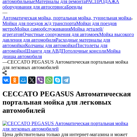
автомобильные
Материалы для ремонта
РАСПРОДАЖА
оборудования для автосервиса
Бренды
—
Автоматическая мойка, портальная мойка, туннельная мойка
Мойки для поездов ж/д транспорта
Мойки для поездов
метро
Мойки самообслуживания
Мойка деталей/
агрегатов
Очистные сооружения для автомоек
Мойка высокого
давления для автомобиля
Расходные материалы для
автомойки
Колчаны для автомойки
Пистолеты для
автомойки
Шланги для АВД
Потолочные консоли
Мойка
днища автомобиля
—
CECCATO PEGASUS Автоматическая портальная мойка
для легковых автомобилей
CECCATO PEGASUS Автоматическая
портальная мойка для легковых
автомобилей
Цена действительна только для интернет-магазина и может