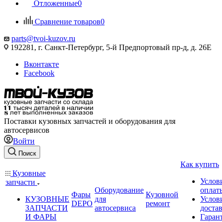
Отложенные
0
Сравнение товаров
0
parts@tvoi-kuzov.ru
192281, г. Санкт-Петербург, 5-й Предпортовый пр-д, д. 26Е
Вконтакте
Facebook
Поставки кузовных запчастей и оборудования для
автосервисов
Войти
Поиск
Как купить
Кузовные
Услов
запчасти
Оборудование
оплат
Фары
Кузовной
КУЗОВНЫЕ
для
Услов
DEPO
ремонт
ЗАПЧАСТИ
автосервиса
доста
И ФАРЫ
Гаран