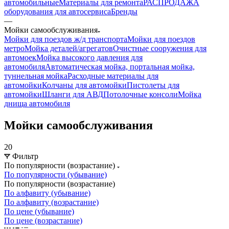
автомобильные
Материалы для ремонта
РАСПРОДАЖА
оборудования для автосервиса
Бренды
—
Мойки самообслуживания
Мойки для поездов ж/д транспорта
Мойки для поездов
метро
Мойка деталей/агрегатов
Очистные сооружения для
автомоек
Мойка высокого давления для
автомобиля
Автоматическая мойка, портальная мойка,
туннельная мойка
Расходные материалы для
автомойки
Колчаны для автомойки
Пистолеты для
автомойки
Шланги для АВД
Потолочные консоли
Мойка
днища автомобиля
Мойки самообслуживания
20
Фильтр
По популярности (возрастание)
По популярности (убывание)
По популярности (возрастание)
По алфавиту (убывание)
По алфавиту (возрастание)
По цене (убывание)
По цене (возрастание)