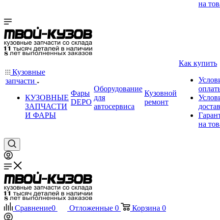
на тов
Как купить
Кузовные
Услов
запчасти
Оборудование
оплат
Фары
Кузовной
КУЗОВНЫЕ
для
Услов
DEPO
ремонт
ЗАПЧАСТИ
автосервиса
доста
И ФАРЫ
Гаран
на тов
Сравнение
0
Отложенные
0
Корзина
0