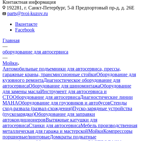
Контактная информация
192281, г. Санкт-Петербург, 5-й Предпортовый пр-д, д. 26Е
parts@tvoi-kuzov.ru
Вконтакте
Facebook
Главная
—
оборудование для автосервиса
—
Мойки
Автомобильные подъемники для автосервиса, прессы,
гаражные краны, трансмиссионные стойки
Оборудование для
кузовного ремонта
Диагностическое оборудование для
автосервиса
Оборудование для шиномонтажа
Оборудование
для замены масла
Инструмент для автосервиса и
СТО
Оборудование для автосервиса
Диагностические линии
MAHA
Оборудование для грузовиков и автобусов
Стенды
сход-развала (развал-схождения)
Пуско-зарядные устройства
(пускозарядки)
Оборудование для заправки
автокондиционеров
Вытяжные катушки для
автосервиса
Станки для автосервиса
Мебель производственная
металлическая для гаража и мастерской
Мойки
Компрессоры
поршневые/винтовые
Домкраты подкатные