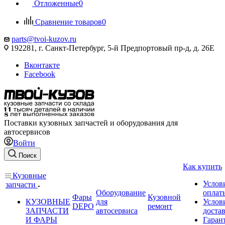
Отложенные
0
Сравнение товаров
0
parts@tvoi-kuzov.ru
192281, г. Санкт-Петербург, 5-й Предпортовый пр-д, д. 26Е
Вконтакте
Facebook
Поставки кузовных запчастей и оборудования для
автосервисов
Войти
Поиск
Как купить
Кузовные
Услов
запчасти
Оборудование
оплат
Фары
Кузовной
КУЗОВНЫЕ
для
Услов
DEPO
ремонт
ЗАПЧАСТИ
автосервиса
доста
И ФАРЫ
Гаран