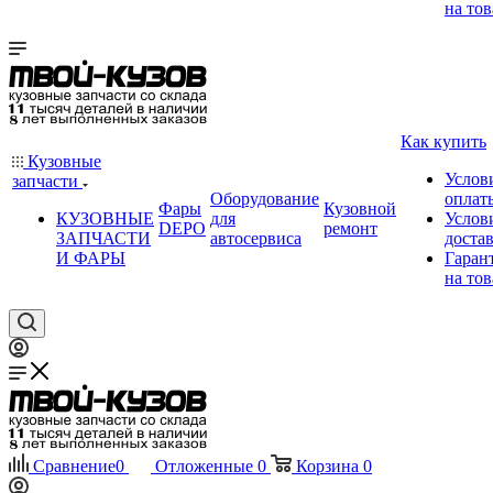
на тов
Как купить
Кузовные
Услов
запчасти
Оборудование
оплат
Фары
Кузовной
КУЗОВНЫЕ
для
Услов
DEPO
ремонт
ЗАПЧАСТИ
автосервиса
доста
И ФАРЫ
Гаран
на тов
Сравнение
0
Отложенные
0
Корзина
0