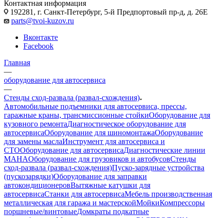
Контактная информация
192281, г. Санкт-Петербург, 5-й Предпортовый пр-д, д. 26Е
parts@tvoi-kuzov.ru
Вконтакте
Facebook
Главная
—
оборудование для автосервиса
—
Стенды сход-развала (развал-схождения)
Автомобильные подъемники для автосервиса, прессы,
гаражные краны, трансмиссионные стойки
Оборудование для
кузовного ремонта
Диагностическое оборудование для
автосервиса
Оборудование для шиномонтажа
Оборудование
для замены масла
Инструмент для автосервиса и
СТО
Оборудование для автосервиса
Диагностические линии
MAHA
Оборудование для грузовиков и автобусов
Стенды
сход-развала (развал-схождения)
Пуско-зарядные устройства
(пускозарядки)
Оборудование для заправки
автокондиционеров
Вытяжные катушки для
автосервиса
Станки для автосервиса
Мебель производственная
металлическая для гаража и мастерской
Мойки
Компрессоры
поршневые/винтовые
Домкраты подкатные