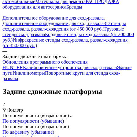
автомобильные
Материалы для ремонта
РАСПРОДАЖА
оборудования для автосервиса
Бренды
—
Дополнительное оборудование для сход-развала
Дополнительное оборудование для сход-развала
3D стенды
сход-развала, развал-схождения (от 450.000 руб.)
Грузовые
стенды сход-развала
Кордовые стенды сход-развала (от 200.000
руб.)
Инфракрасные стенды сход-развала, развал-схождения
(от 350.000 руб.)
—
Задние сдвижные платформы
Обновления программного обеспечения
HUNTER
Калибровочные устройства для сход-развала
Ямные
пути
Инклинометры
Поворотные круги для стенда сход-
развала
Задние сдвижные платформы
2
Фильтр
По популярности (возрастание)
По популярности (убывание)
По популярности (возрастание)
По алфавиту (убывание)