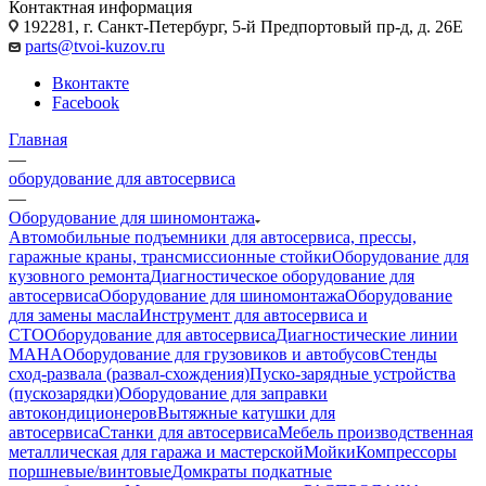
Контактная информация
192281, г. Санкт-Петербург, 5-й Предпортовый пр-д, д. 26Е
parts@tvoi-kuzov.ru
Вконтакте
Facebook
Главная
—
оборудование для автосервиса
—
Оборудование для шиномонтажа
Автомобильные подъемники для автосервиса, прессы,
гаражные краны, трансмиссионные стойки
Оборудование для
кузовного ремонта
Диагностическое оборудование для
автосервиса
Оборудование для шиномонтажа
Оборудование
для замены масла
Инструмент для автосервиса и
СТО
Оборудование для автосервиса
Диагностические линии
MAHA
Оборудование для грузовиков и автобусов
Стенды
сход-развала (развал-схождения)
Пуско-зарядные устройства
(пускозарядки)
Оборудование для заправки
автокондиционеров
Вытяжные катушки для
автосервиса
Станки для автосервиса
Мебель производственная
металлическая для гаража и мастерской
Мойки
Компрессоры
поршневые/винтовые
Домкраты подкатные