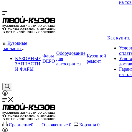
на тов
Как купить
Кузовные
Услов
запчасти
Оборудование
оплат
Фары
Кузовной
КУЗОВНЫЕ
для
Услов
DEPO
ремонт
ЗАПЧАСТИ
автосервиса
доста
И ФАРЫ
Гаран
на тов
Сравнение
0
Отложенные
0
Корзина
0