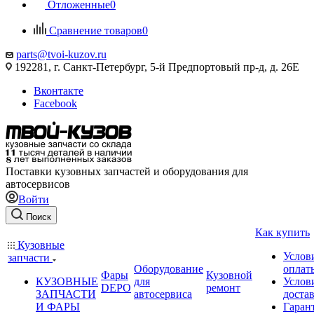
Отложенные
0
Сравнение товаров
0
parts@tvoi-kuzov.ru
192281, г. Санкт-Петербург, 5-й Предпортовый пр-д, д. 26Е
Вконтакте
Facebook
Поставки кузовных запчастей и оборудования для
автосервисов
Войти
Поиск
Как купить
Кузовные
Услов
запчасти
Оборудование
оплат
Фары
Кузовной
КУЗОВНЫЕ
для
Услов
DEPO
ремонт
ЗАПЧАСТИ
автосервиса
доста
И ФАРЫ
Гаран