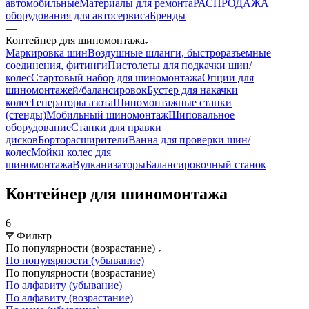
автомобильные
Материалы для ремонта
РАСПРОДАЖА
оборудования для автосервиса
Бренды
—
Контейнер для шиномонтажа
Маркировка шин
Воздушные шланги, быстроразъемные
соединения, фитинги
Пистолеты для подкачки шин/
колес
Стартовый набор для шиномонтажа
Опции для
шиномонтажей/балансировок
Бустер для накачки
колес
Генераторы азота
Шиномонтажные станки
(стенды)
Мобильный шиномонтаж
Шиповальное
оборудование
Станки для правки
дисков
Борторасширители
Ванна для проверки шин/
колес
Мойки колес для
шиномонтажа
Вулканизаторы
Балансировочный станок
Контейнер для шиномонтажа
6
Фильтр
По популярности (возрастание)
По популярности (убывание)
По популярности (возрастание)
По алфавиту (убывание)
По алфавиту (возрастание)