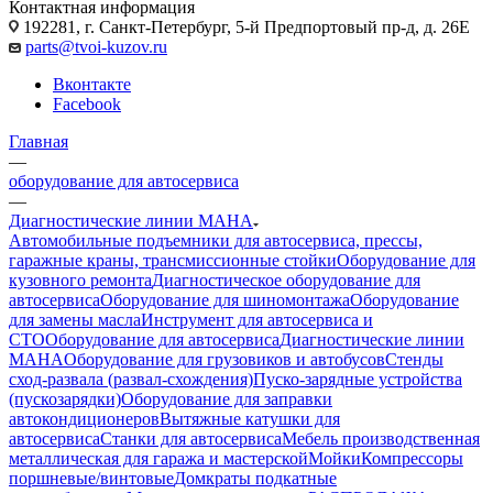
Контактная информация
192281, г. Санкт-Петербург, 5-й Предпортовый пр-д, д. 26Е
parts@tvoi-kuzov.ru
Вконтакте
Facebook
Главная
—
оборудование для автосервиса
—
Диагностические линии MAHA
Автомобильные подъемники для автосервиса, прессы,
гаражные краны, трансмиссионные стойки
Оборудование для
кузовного ремонта
Диагностическое оборудование для
автосервиса
Оборудование для шиномонтажа
Оборудование
для замены масла
Инструмент для автосервиса и
СТО
Оборудование для автосервиса
Диагностические линии
MAHA
Оборудование для грузовиков и автобусов
Стенды
сход-развала (развал-схождения)
Пуско-зарядные устройства
(пускозарядки)
Оборудование для заправки
автокондиционеров
Вытяжные катушки для
автосервиса
Станки для автосервиса
Мебель производственная
металлическая для гаража и мастерской
Мойки
Компрессоры
поршневые/винтовые
Домкраты подкатные