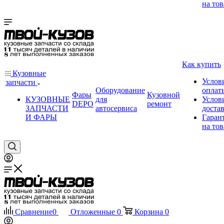
на тов
Как купить
Кузовные
Услов
запчасти
Оборудование
оплат
Фары
Кузовной
КУЗОВНЫЕ
для
Услов
DEPO
ремонт
ЗАПЧАСТИ
автосервиса
доста
И ФАРЫ
Гаран
на тов
Сравнение
0
Отложенные
0
Корзина
0