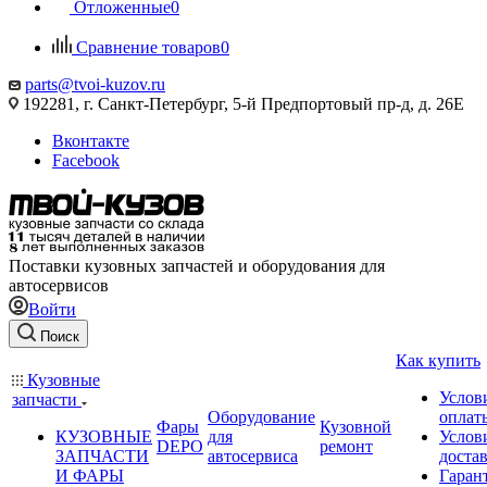
Отложенные
0
Сравнение товаров
0
parts@tvoi-kuzov.ru
192281, г. Санкт-Петербург, 5-й Предпортовый пр-д, д. 26Е
Вконтакте
Facebook
Поставки кузовных запчастей и оборудования для
автосервисов
Войти
Поиск
Как купить
Кузовные
Услов
запчасти
Оборудование
оплат
Фары
Кузовной
КУЗОВНЫЕ
для
Услов
DEPO
ремонт
ЗАПЧАСТИ
автосервиса
доста
И ФАРЫ
Гаран