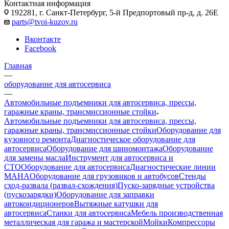
Контактная информация
192281, г. Санкт-Петербург, 5-й Предпортовый пр-д, д. 26Е
parts@tvoi-kuzov.ru
Вконтакте
Facebook
Главная
—
оборудование для автосервиса
—
Автомобильные подъемники для автосервиса, прессы,
гаражные краны, трансмиссионные стойки
Автомобильные подъемники для автосервиса, прессы,
гаражные краны, трансмиссионные стойки
Оборудование для
кузовного ремонта
Диагностическое оборудование для
автосервиса
Оборудование для шиномонтажа
Оборудование
для замены масла
Инструмент для автосервиса и
СТО
Оборудование для автосервиса
Диагностические линии
MAHA
Оборудование для грузовиков и автобусов
Стенды
сход-развала (развал-схождения)
Пуско-зарядные устройства
(пускозарядки)
Оборудование для заправки
автокондиционеров
Вытяжные катушки для
автосервиса
Станки для автосервиса
Мебель производственная
металлическая для гаража и мастерской
Мойки
Компрессоры