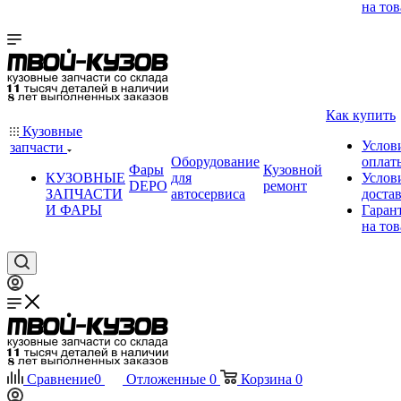
на тов
Как купить
Кузовные
Услов
запчасти
Оборудование
оплат
Фары
Кузовной
КУЗОВНЫЕ
для
Услов
DEPO
ремонт
ЗАПЧАСТИ
автосервиса
доста
И ФАРЫ
Гаран
на тов
Сравнение
0
Отложенные
0
Корзина
0