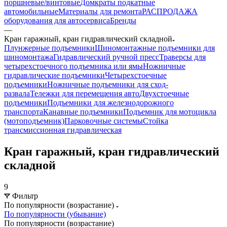
поршневые/винтовые
Домкраты подкатные
автомобильные
Материалы для ремонта
РАСПРОДАЖА
оборудования для автосервиса
Бренды
—
Кран гаражный, кран гидравлический складной
Плунжерные подъемники
Шиномонтажные подъемники для
шиномонтажа
Гидравлический ручной пресс
Траверсы для
четырехстоечного подъемника или ямы
Ножничные
гидравлические подъемники
Четырехстоечные
подъемники
Ножничные подъемники для сход-
развала
Тележки для перемещения авто
Двухстоечные
подъемники
Подъемники для железнодорожного
транспорта
Канавные подъемники
Подъемник для мотоцикла
(мотоподъемник)
Парковочные системы
Стойка
трансмиссионная гидравлическая
Кран гаражный, кран гидравлический
складной
9
Фильтр
По популярности (возрастание)
По популярности (убывание)
По популярности (возрастание)