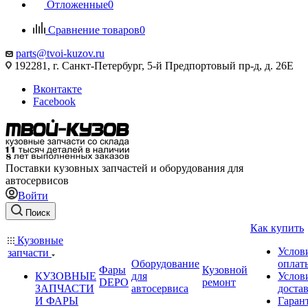
Отложенные
0
Сравнение товаров
0
parts@tvoi-kuzov.ru
192281, г. Санкт-Петербург, 5-й Предпортовый пр-д, д. 26Е
Вконтакте
Facebook
Поставки кузовных запчастей и оборудования для
автосервисов
Войти
Поиск
Как купить
Кузовные
Услов
запчасти
Оборудование
оплат
Фары
Кузовной
КУЗОВНЫЕ
для
Услов
DEPO
ремонт
ЗАПЧАСТИ
автосервиса
доста
И ФАРЫ
Гаран