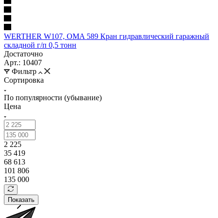
WERTHER W107, OMA 589 Кран гидравлический гаражный
складной г/п 0,5 тонн
Достаточно
Арт.: 10407
Фильтр
Сортировка
По популярности (убывание)
Цена
2 225
35 419
68 613
101 806
135 000
Показать