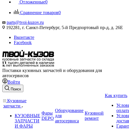
Отложенные
0
Сравнение товаров
0
parts@tvoi-kuzov.ru
192281, г. Санкт-Петербург, 5-й Предпортовый пр-д, д. 26Е
Вконтакте
Facebook
Поставки кузовных запчастей и оборудования для
автосервисов
Войти
Поиск
Как купить
Кузовные
Услов
запчасти
Оборудование
оплат
Фары
Кузовной
КУЗОВНЫЕ
для
Услов
DEPO
ремонт
ЗАПЧАСТИ
автосервиса
доста
И ФАРЫ
Гаран