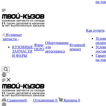
на тов
Как купить
Кузовные
Услов
запчасти
Оборудование
оплат
Фары
Кузовной
КУЗОВНЫЕ
для
Услов
DEPO
ремонт
ЗАПЧАСТИ
автосервиса
доста
И ФАРЫ
Гаран
на тов
Сравнение
0
Отложенные
0
Корзина
0