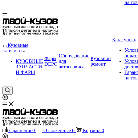
на тов
Как купить
Кузовные
Услов
запчасти
Оборудование
оплат
Фары
Кузовной
КУЗОВНЫЕ
для
Услов
DEPO
ремонт
ЗАПЧАСТИ
автосервиса
доста
И ФАРЫ
Гаран
на тов
Сравнение
0
Отложенные
0
Корзина
0