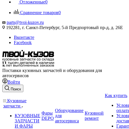
Отложенные
0
Сравнение товаров
0
parts@tvoi-kuzov.ru
192281, г. Санкт-Петербург, 5-й Предпортовый пр-д, д. 26Е
Вконтакте
Facebook
Поставки кузовных запчастей и оборудования для
автосервисов
Войти
Поиск
Как купить
Кузовные
Услов
запчасти
Оборудование
оплат
Фары
Кузовной
КУЗОВНЫЕ
для
Услов
DEPO
ремонт
ЗАПЧАСТИ
автосервиса
доста
И ФАРЫ
Гаран