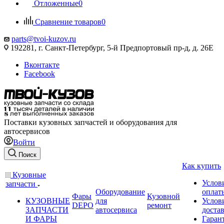
Отложенные
0
Сравнение товаров
0
parts@tvoi-kuzov.ru
192281, г. Санкт-Петербург, 5-й Предпортовый пр-д, д. 26Е
Вконтакте
Facebook
Поставки кузовных запчастей и оборудования для
автосервисов
Войти
Поиск
Как купить
Кузовные
Услов
запчасти
Оборудование
оплат
Фары
Кузовной
КУЗОВНЫЕ
для
Услов
DEPO
ремонт
ЗАПЧАСТИ
автосервиса
доста
И ФАРЫ
Гаран