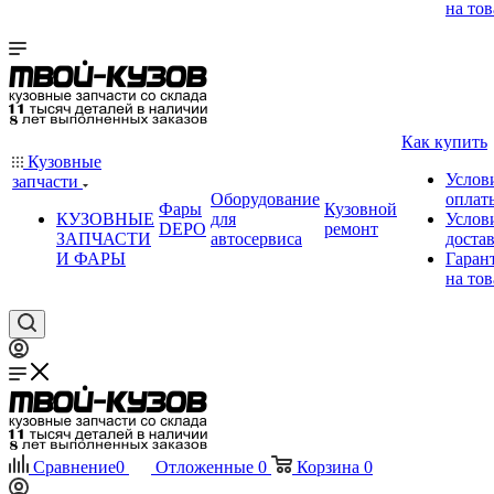
на тов
Как купить
Кузовные
Услов
запчасти
Оборудование
оплат
Фары
Кузовной
КУЗОВНЫЕ
для
Услов
DEPO
ремонт
ЗАПЧАСТИ
автосервиса
доста
И ФАРЫ
Гаран
на тов
Сравнение
0
Отложенные
0
Корзина
0