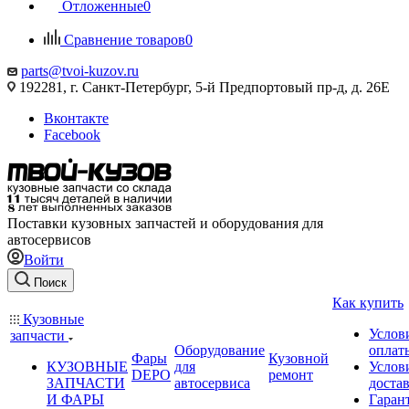
Отложенные
0
Сравнение товаров
0
parts@tvoi-kuzov.ru
192281, г. Санкт-Петербург, 5-й Предпортовый пр-д, д. 26Е
Вконтакте
Facebook
Поставки кузовных запчастей и оборудования для
автосервисов
Войти
Поиск
Как купить
Кузовные
Услов
запчасти
Оборудование
оплат
Фары
Кузовной
КУЗОВНЫЕ
для
Услов
DEPO
ремонт
ЗАПЧАСТИ
автосервиса
доста
И ФАРЫ
Гаран