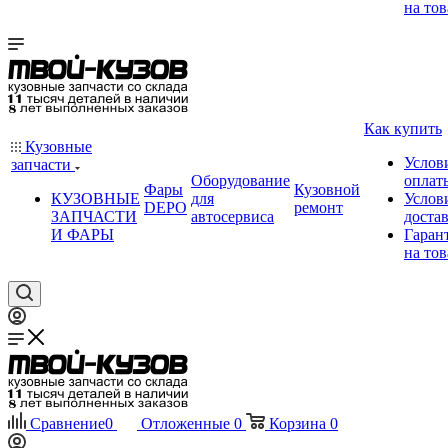
на тов
Как купить
Кузовные
Услов
запчасти
Оборудование
оплат
Фары
Кузовной
КУЗОВНЫЕ
для
Услов
DEPO
ремонт
ЗАПЧАСТИ
автосервиса
доста
И ФАРЫ
Гаран
на тов
Сравнение
0
Отложенные
0
Корзина
0