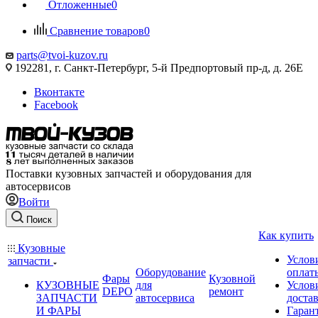
Отложенные
0
Сравнение товаров
0
parts@tvoi-kuzov.ru
192281, г. Санкт-Петербург, 5-й Предпортовый пр-д, д. 26Е
Вконтакте
Facebook
Поставки кузовных запчастей и оборудования для
автосервисов
Войти
Поиск
Как купить
Кузовные
Услов
запчасти
Оборудование
оплат
Фары
Кузовной
КУЗОВНЫЕ
для
Услов
DEPO
ремонт
ЗАПЧАСТИ
автосервиса
доста
И ФАРЫ
Гаран