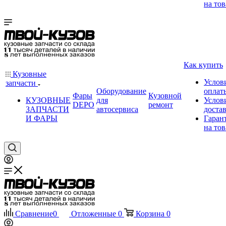
на тов
Как купить
Кузовные
Услов
запчасти
Оборудование
оплат
Фары
Кузовной
КУЗОВНЫЕ
для
Услов
DEPO
ремонт
ЗАПЧАСТИ
автосервиса
доста
И ФАРЫ
Гаран
на тов
Сравнение
0
Отложенные
0
Корзина
0