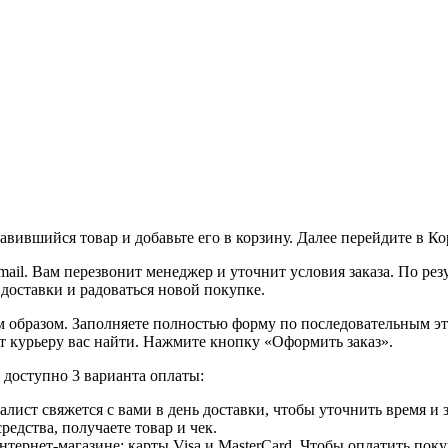
вившийся товар и добавьте его в корзину. Далее перейдите в К
ail. Вам перезвонит менеджер и уточнит условия заказа. По ре
 доставки и радоваться новой покупке.
образом. Заполняете полностью форму по последовательным этап
т курьеру вас найти. Нажмите кнопку «Оформить заказ».
доступно 3 варианта оплаты:
лист свяжется с вами в день доставки, чтобы уточнить время и
едства, получаете товар и чек.
ернет-магазине: карты Visa и MasterCard. Чтобы оплатить поку