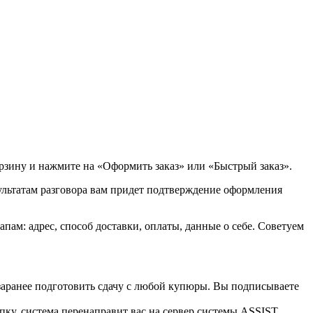
орзину и нажмите на «Оформить заказ» или «Быстрый заказ».
зультатам разговора вам придет подтверждение оформления
ам: адрес, способ доставки, оплаты, данные о себе. Советуем
 заранее подготовить сдачу с любой купюры. Вы подписываете
пку, система перенаправит вас на сервер системы ASSIST.