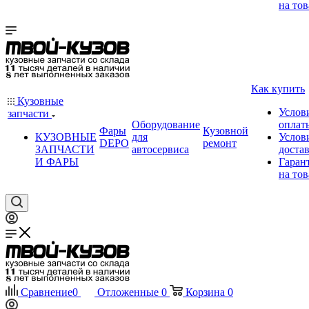
на тов
Как купить
Кузовные
Услов
запчасти
Оборудование
оплат
Фары
Кузовной
КУЗОВНЫЕ
для
Услов
DEPO
ремонт
ЗАПЧАСТИ
автосервиса
доста
И ФАРЫ
Гаран
на тов
Сравнение
0
Отложенные
0
Корзина
0