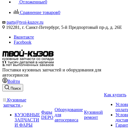
Отложенные
0
Сравнение товаров
0
parts@tvoi-kuzov.ru
192281, г. Санкт-Петербург, 5-й Предпортовый пр-д, д. 26Е
Вконтакте
Facebook
Поставки кузовных запчастей и оборудования для
автосервисов
Войти
Поиск
Как купить
Кузовные
Услов
запчасти
Оборудование
оплат
Фары
Кузовной
КУЗОВНЫЕ
для
Услов
DEPO
ремонт
ЗАПЧАСТИ
автосервиса
доста
И ФАРЫ
Гаран