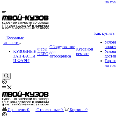
на тов
Как купить
Кузовные
Услов
запчасти
Оборудование
оплат
Фары
Кузовной
КУЗОВНЫЕ
для
Услов
DEPO
ремонт
ЗАПЧАСТИ
автосервиса
доста
И ФАРЫ
Гаран
на тов
Сравнение
0
Отложенные
0
Корзина
0