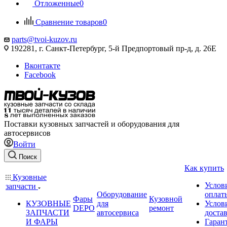
Отложенные
0
Сравнение товаров
0
parts@tvoi-kuzov.ru
192281, г. Санкт-Петербург, 5-й Предпортовый пр-д, д. 26Е
Вконтакте
Facebook
Поставки кузовных запчастей и оборудования для
автосервисов
Войти
Поиск
Как купить
Кузовные
Услов
запчасти
Оборудование
оплат
Фары
Кузовной
КУЗОВНЫЕ
для
Услов
DEPO
ремонт
ЗАПЧАСТИ
автосервиса
доста
И ФАРЫ
Гаран