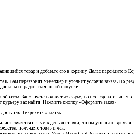
вившийся товар и добавьте его в корзину. Далее перейдите в К
ail. Вам перезвонит менеджер и уточнит условия заказа. По ре
 доставки и радоваться новой покупке.
образом. Заполняете полностью форму по последовательным этап
т курьеру вас найти. Нажмите кнопку «Оформить заказ».
доступно 3 варианта оплаты:
лист свяжется с вами в день доставки, чтобы уточнить время и
едства, получаете товар и чек.
ернет-магазине: карты Visa и MasterCard. Чтобы оплатить поку