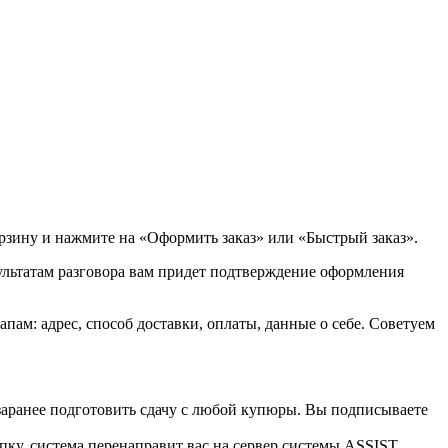
орзину и нажмите на «Оформить заказ» или «Быстрый заказ».
зультатам разговора вам придет подтверждение оформления
ам: адрес, способ доставки, оплаты, данные о себе. Советуем
 заранее подготовить сдачу с любой купюры. Вы подписываете
пку, система перенаправит вас на сервер системы ASSIST.