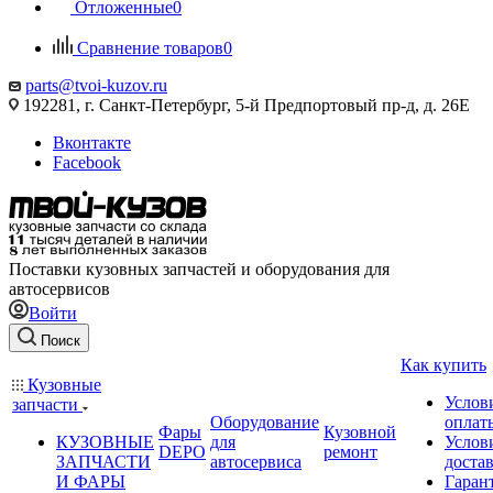
Отложенные
0
Сравнение товаров
0
parts@tvoi-kuzov.ru
192281, г. Санкт-Петербург, 5-й Предпортовый пр-д, д. 26Е
Вконтакте
Facebook
Поставки кузовных запчастей и оборудования для
автосервисов
Войти
Поиск
Как купить
Кузовные
Услов
запчасти
Оборудование
оплат
Фары
Кузовной
КУЗОВНЫЕ
для
Услов
DEPO
ремонт
ЗАПЧАСТИ
автосервиса
доста
И ФАРЫ
Гаран