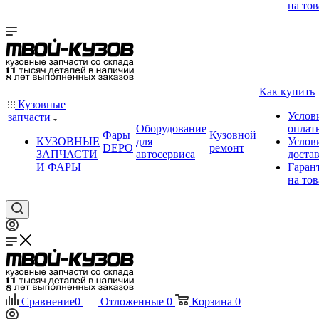
на тов
Как купить
Кузовные
Услов
запчасти
Оборудование
оплат
Фары
Кузовной
КУЗОВНЫЕ
для
Услов
DEPO
ремонт
ЗАПЧАСТИ
автосервиса
доста
И ФАРЫ
Гаран
на тов
Сравнение
0
Отложенные
0
Корзина
0