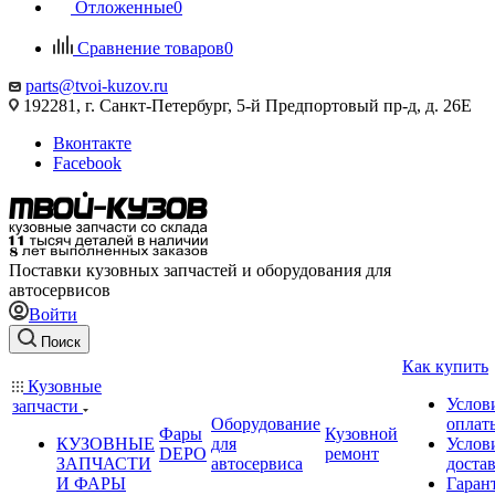
Отложенные
0
Сравнение товаров
0
parts@tvoi-kuzov.ru
192281, г. Санкт-Петербург, 5-й Предпортовый пр-д, д. 26Е
Вконтакте
Facebook
Поставки кузовных запчастей и оборудования для
автосервисов
Войти
Поиск
Как купить
Кузовные
Услов
запчасти
Оборудование
оплат
Фары
Кузовной
КУЗОВНЫЕ
для
Услов
DEPO
ремонт
ЗАПЧАСТИ
автосервиса
доста
И ФАРЫ
Гаран