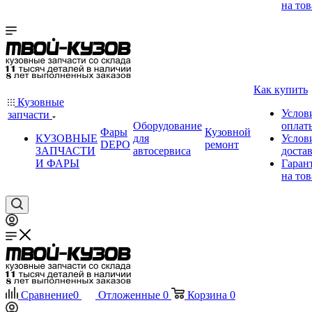
на тов
Как купить
Кузовные
Услов
запчасти
Оборудование
оплат
Фары
Кузовной
КУЗОВНЫЕ
для
Услов
DEPO
ремонт
ЗАПЧАСТИ
автосервиса
доста
И ФАРЫ
Гаран
на тов
Сравнение
0
Отложенные
0
Корзина
0