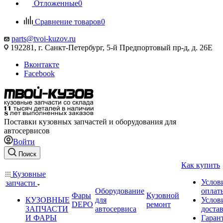
Отложенные
0
Сравнение товаров
0
parts@tvoi-kuzov.ru
192281, г. Санкт-Петербург, 5-й Предпортовый пр-д, д. 26Е
Вконтакте
Facebook
Поставки кузовных запчастей и оборудования для
автосервисов
Войти
Поиск
Как купить
Кузовные
Услов
запчасти
Оборудование
оплат
Фары
Кузовной
КУЗОВНЫЕ
для
Услов
DEPO
ремонт
ЗАПЧАСТИ
автосервиса
доста
И ФАРЫ
Гаран