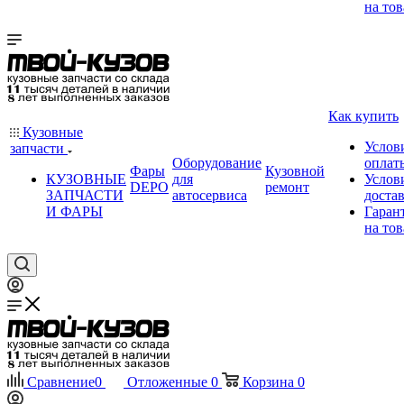
на тов
Как купить
Кузовные
Услов
запчасти
Оборудование
оплат
Фары
Кузовной
КУЗОВНЫЕ
для
Услов
DEPO
ремонт
ЗАПЧАСТИ
автосервиса
доста
И ФАРЫ
Гаран
на тов
Сравнение
0
Отложенные
0
Корзина
0