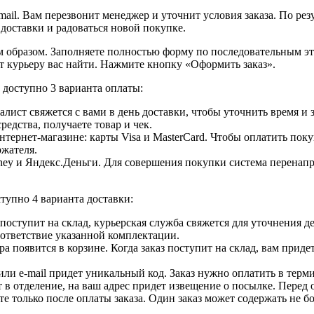
ail. Вам перезвонит менеджер и уточнит условия заказа. По ре
 доставки и радоваться новой покупке.
образом. Заполняете полностью форму по последовательным этап
т курьеру вас найти. Нажмите кнопку «Оформить заказ».
доступно 3 варианта оплаты:
лист свяжется с вами в день доставки, чтобы уточнить время и
едства, получаете товар и чек.
ернет-магазине: карты Visa и MasterCard. Чтобы оплатить поку
ржателя.
ey и Яндекс.Деньги. Для совершения покупки система перенапра
тупно 4 варианта доставки:
ар поступит на склад, курьерская служба свяжется для уточнения
оответствие указанной комплектации.
 появится в корзине. Когда заказ поступит на склад, вам приде
 или e-mail придет уникальный код. Заказ нужно оплатить в терм
т в отделение, на ваш адрес придет извещение о посылке. Перед 
е только после оплаты заказа. Один заказ может содержать не 