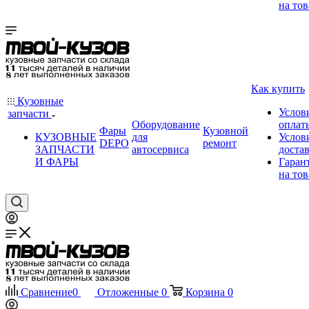
на тов
Как купить
Кузовные
Услов
запчасти
Оборудование
оплат
Фары
Кузовной
КУЗОВНЫЕ
для
Услов
DEPO
ремонт
ЗАПЧАСТИ
автосервиса
доста
И ФАРЫ
Гаран
на тов
Сравнение
0
Отложенные
0
Корзина
0