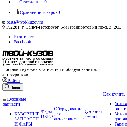
Отложенные
0
Сравнение товаров
0
parts@tvoi-kuzov.ru
192281, г. Санкт-Петербург, 5-й Предпортовый пр-д, д. 26Е
Вконтакте
Facebook
Поставки кузовных запчастей и оборудования для
автосервисов
Войти
Поиск
Как купить
Кузовные
Услов
запчасти
Оборудование
оплат
Фары
Кузовной
КУЗОВНЫЕ
для
Услов
DEPO
ремонт
ЗАПЧАСТИ
автосервиса
доста
И ФАРЫ
Гаран