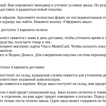
ail. Вам перезвонит менеджер и уточнит условия заказа. По ре
 доставки и радоваться новой покупке.
образом. Заполняете полностью форму по последовательным этап
т курьеру вас найти. Нажмите кнопку «Оформить заказ».
доступно 3 варианта оплаты:
лист свяжется с вами в день доставки, чтобы уточнить время и
едства, получаете товар и чек.
ернет-магазине: карты Visa и MasterCard. Чтобы оплатить поку
ржателя.
ey и Яндекс.Деньги. Для совершения покупки система перенапра
тупно 4 варианта доставки:
ар поступит на склад, курьерская служба свяжется для уточнения
оответствие указанной комплектации.
 появится в корзине. Когда заказ поступит на склад, вам приде
 или e-mail придет уникальный код. Заказ нужно оплатить в терм
т в отделение, на ваш адрес придет извещение о посылке. Перед 
е только после оплаты заказа. Один заказ может содержать не 