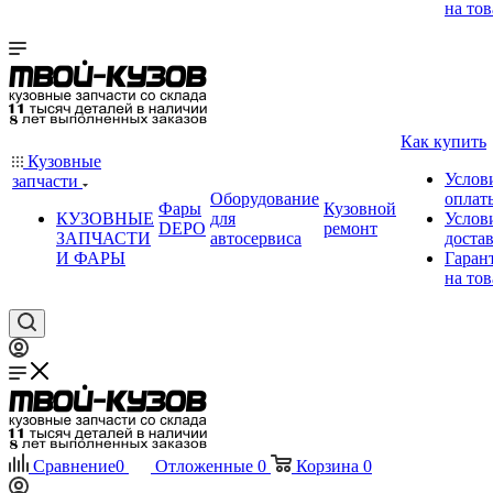
на тов
Как купить
Кузовные
Услов
запчасти
Оборудование
оплат
Фары
Кузовной
КУЗОВНЫЕ
для
Услов
DEPO
ремонт
ЗАПЧАСТИ
автосервиса
доста
И ФАРЫ
Гаран
на тов
Сравнение
0
Отложенные
0
Корзина
0