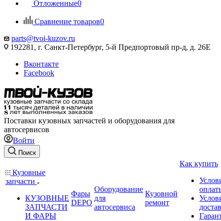
Отложенные
0
Сравнение товаров
0
parts@tvoi-kuzov.ru
192281, г. Санкт-Петербург, 5-й Предпортовый пр-д, д. 26Е
Вконтакте
Facebook
Поставки кузовных запчастей и оборудования для
автосервисов
Войти
Поиск
Как купить
Кузовные
Услов
запчасти
Оборудование
оплат
Фары
Кузовной
КУЗОВНЫЕ
для
Услов
DEPO
ремонт
ЗАПЧАСТИ
автосервиса
доста
И ФАРЫ
Гаран