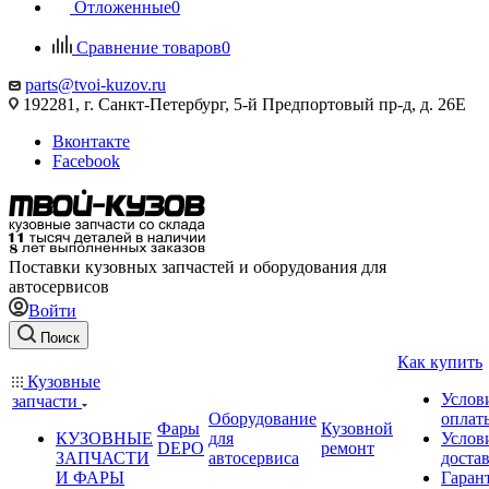
Отложенные
0
Сравнение товаров
0
parts@tvoi-kuzov.ru
192281, г. Санкт-Петербург, 5-й Предпортовый пр-д, д. 26Е
Вконтакте
Facebook
Поставки кузовных запчастей и оборудования для
автосервисов
Войти
Поиск
Как купить
Кузовные
Услов
запчасти
Оборудование
оплат
Фары
Кузовной
КУЗОВНЫЕ
для
Услов
DEPO
ремонт
ЗАПЧАСТИ
автосервиса
доста
И ФАРЫ
Гаран