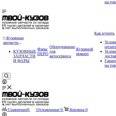
на тов
Как купить
Кузовные
Услов
запчасти
Оборудование
оплат
Фары
Кузовной
КУЗОВНЫЕ
для
Услов
DEPO
ремонт
ЗАПЧАСТИ
автосервиса
доста
И ФАРЫ
Гаран
на тов
Сравнение
0
Отложенные
0
Корзина
0