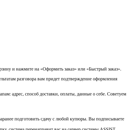
орзину и нажмите на «Оформить заказ» или «Быстрый заказ».
зультатам разговора вам придет подтверждение оформления
ам: адрес, способ доставки, оплаты, данные о себе. Советуем
 заранее подготовить сдачу с любой купюры. Вы подписываете
пку, система перенаправит вас на сервер системы ASSIST.