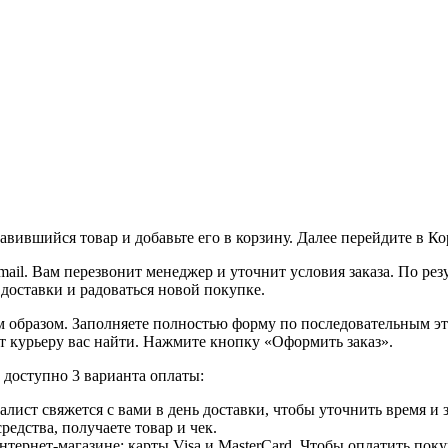
вившийся товар и добавьте его в корзину. Далее перейдите в К
ail. Вам перезвонит менеджер и уточнит условия заказа. По ре
 доставки и радоваться новой покупке.
образом. Заполняете полностью форму по последовательным этап
т курьеру вас найти. Нажмите кнопку «Оформить заказ».
доступно 3 варианта оплаты:
лист свяжется с вами в день доставки, чтобы уточнить время и
едства, получаете товар и чек.
ернет-магазине: карты Visa и MasterCard. Чтобы оплатить поку