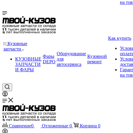
на тов
Как купить
Кузовные
Услов
запчасти
Оборудование
оплат
Фары
Кузовной
КУЗОВНЫЕ
для
Услов
DEPO
ремонт
ЗАПЧАСТИ
автосервиса
доста
И ФАРЫ
Гаран
на тов
Сравнение
0
Отложенные
0
Корзина
0