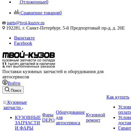
Отложенные
0
Сравнение товаров
0
parts@tvoi-kuzov.ru
192281, г. Санкт-Петербург, 5-й Предпортовый пр-д, д. 26Е
Вконтакте
Facebook
Поставки кузовных запчастей и оборудования для
автосервисов
Войти
Поиск
Как купить
Кузовные
Услов
запчасти
Оборудование
оплат
Фары
Кузовной
КУЗОВНЫЕ
для
Услов
DEPO
ремонт
ЗАПЧАСТИ
автосервиса
доста
И ФАРЫ
Гаран