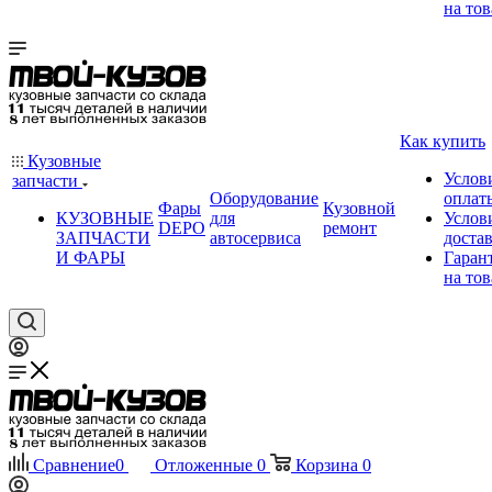
на тов
Как купить
Кузовные
Услов
запчасти
Оборудование
оплат
Фары
Кузовной
КУЗОВНЫЕ
для
Услов
DEPO
ремонт
ЗАПЧАСТИ
автосервиса
доста
И ФАРЫ
Гаран
на тов
Сравнение
0
Отложенные
0
Корзина
0