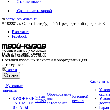
Отложенные
0
Сравнение товаров
0
parts@tvoi-kuzov.ru
192281, г. Санкт-Петербург, 5-й Предпортовый пр-д, д. 26Е
Вконтакте
Facebook
Поставки кузовных запчастей и оборудования для
автосервисов
Войти
Поиск
Как купить
Кузовные
Услов
запчасти
Оборудование
оплат
Фары
Кузовной
КУЗОВНЫЕ
для
Услов
DEPO
ремонт
ЗАПЧАСТИ
автосервиса
доста
И ФАРЫ
Гаран