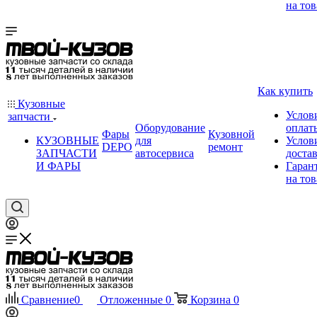
на тов
Как купить
Кузовные
Услов
запчасти
Оборудование
оплат
Фары
Кузовной
КУЗОВНЫЕ
для
Услов
DEPO
ремонт
ЗАПЧАСТИ
автосервиса
доста
И ФАРЫ
Гаран
на тов
Сравнение
0
Отложенные
0
Корзина
0