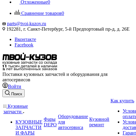
Отложенные
0
Сравнение товаров
0
parts@tvoi-kuzov.ru
192281, г. Санкт-Петербург, 5-й Предпортовый пр-д, д. 26Е
Вконтакте
Facebook
Поставки кузовных запчастей и оборудования для
автосервисов
Войти
Поиск
Как купить
Кузовные
Услов
запчасти
Оборудование
оплат
Фары
Кузовной
КУЗОВНЫЕ
для
Услов
DEPO
ремонт
ЗАПЧАСТИ
автосервиса
доста
И ФАРЫ
Гаран