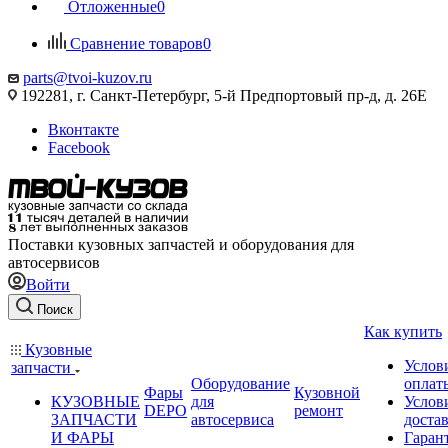
Отложенные
0
Сравнение товаров
0
parts@tvoi-kuzov.ru
192281, г. Санкт-Петербург, 5-й Предпортовый пр-д, д. 26Е
Вконтакте
Facebook
Поставки кузовных запчастей и оборудования для
автосервисов
Войти
Поиск
Как купить
Кузовные
Услов
запчасти
Оборудование
оплат
Фары
Кузовной
КУЗОВНЫЕ
для
Услов
DEPO
ремонт
ЗАПЧАСТИ
автосервиса
доста
И ФАРЫ
Гаран