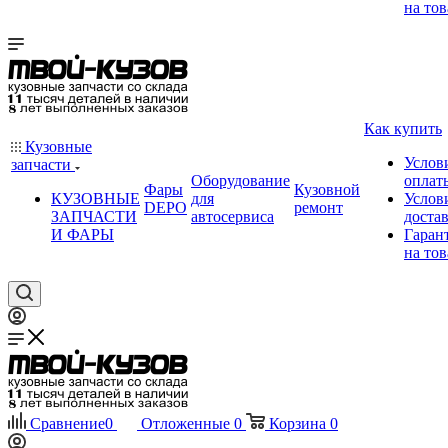
на тов
Как купить
Кузовные
Услов
запчасти
Оборудование
оплат
Фары
Кузовной
КУЗОВНЫЕ
для
Услов
DEPO
ремонт
ЗАПЧАСТИ
автосервиса
доста
И ФАРЫ
Гаран
на тов
Сравнение
0
Отложенные
0
Корзина
0