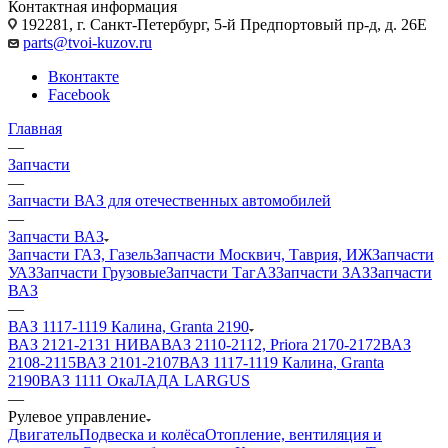
Контактная информация
192281, г. Санкт-Петербург, 5-й Предпортовый пр-д, д. 26Е
parts@tvoi-kuzov.ru
Вконтакте
Facebook
Главная
—
Запчасти
—
Запчасти ВАЗ для отечественных автомобилей
—
Запчасти ВАЗ
Запчасти ГАЗ, Газель
Запчасти Москвич, Таврия, ИЖ
Запчасти
УАЗ
Запчасти Грузовые
Запчасти ТагАЗ
Запчасти ЗАЗ
Запчасти
ВАЗ
—
ВАЗ 1117-1119 Калина, Granta 2190
ВАЗ 2121-2131 НИВА
ВАЗ 2110-2112, Priora 2170-2172
ВАЗ
2108-2115
ВАЗ 2101-2107
ВАЗ 1117-1119 Калина, Granta
2190
ВАЗ 1111 Ока
ЛАДА LARGUS
—
Рулевое управление
Двигатель
Подвеска и колёса
Отопление, вентиляция и