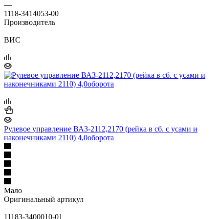
—
1118-3414053-00
Производитель
—
ВИС
Рулевое управление ВАЗ-2112,2170 (рейка в сб. с усами и
наконечниками 2110) 4,0оборота
Мало
Оригинальный артикул
—
11183-3400010-01