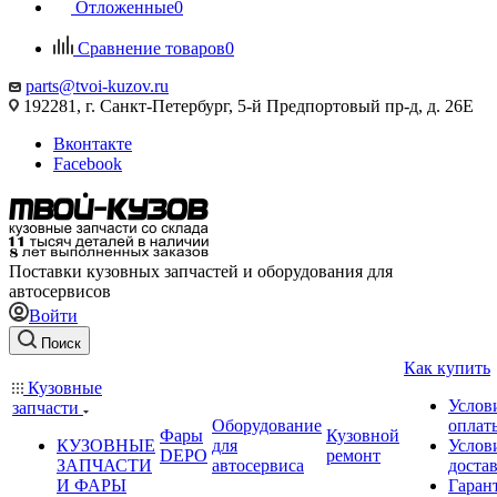
Отложенные
0
Сравнение товаров
0
parts@tvoi-kuzov.ru
192281, г. Санкт-Петербург, 5-й Предпортовый пр-д, д. 26Е
Вконтакте
Facebook
Поставки кузовных запчастей и оборудования для
автосервисов
Войти
Поиск
Как купить
Кузовные
Услов
запчасти
Оборудование
оплат
Фары
Кузовной
КУЗОВНЫЕ
для
Услов
DEPO
ремонт
ЗАПЧАСТИ
автосервиса
доста
И ФАРЫ
Гаран