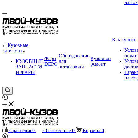
на тов
Как купить
Кузовные
Услов
запчасти
Оборудование
оплат
Фары
Кузовной
КУЗОВНЫЕ
для
Услов
DEPO
ремонт
ЗАПЧАСТИ
автосервиса
доста
И ФАРЫ
Гаран
на тов
Сравнение
0
Отложенные
0
Корзина
0