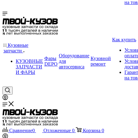
на тов
Как купить
Кузовные
Услов
запчасти
Оборудование
оплат
Фары
Кузовной
КУЗОВНЫЕ
для
Услов
DEPO
ремонт
ЗАПЧАСТИ
автосервиса
доста
И ФАРЫ
Гаран
на тов
Сравнение
0
Отложенные
0
Корзина
0