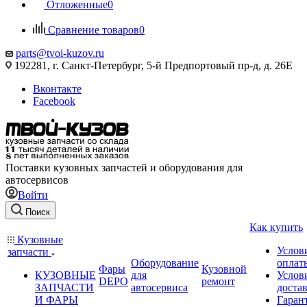
Отложенные
0
Сравнение товаров
0
parts@tvoi-kuzov.ru
192281, г. Санкт-Петербург, 5-й Предпортовый пр-д, д. 26Е
Вконтакте
Facebook
Поставки кузовных запчастей и оборудования для
автосервисов
Войти
Поиск
Как купить
Кузовные
Услов
запчасти
Оборудование
оплат
Фары
Кузовной
КУЗОВНЫЕ
для
Услов
DEPO
ремонт
ЗАПЧАСТИ
автосервиса
доста
И ФАРЫ
Гаран