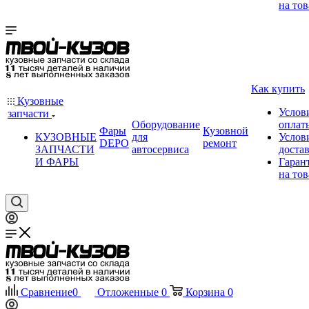
на тов
Как купить
Кузовные
Услов
запчасти
Оборудование
оплат
Фары
Кузовной
КУЗОВНЫЕ
для
Услов
DEPO
ремонт
ЗАПЧАСТИ
автосервиса
доста
И ФАРЫ
Гаран
на тов
Сравнение
0
Отложенные
0
Корзина
0