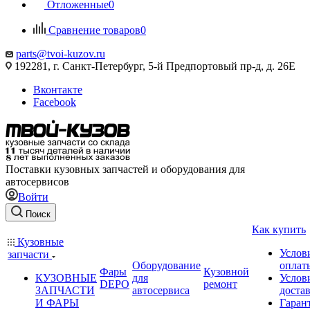
Отложенные
0
Сравнение товаров
0
parts@tvoi-kuzov.ru
192281, г. Санкт-Петербург, 5-й Предпортовый пр-д, д. 26Е
Вконтакте
Facebook
Поставки кузовных запчастей и оборудования для
автосервисов
Войти
Поиск
Как купить
Кузовные
Услов
запчасти
Оборудование
оплат
Фары
Кузовной
КУЗОВНЫЕ
для
Услов
DEPO
ремонт
ЗАПЧАСТИ
автосервиса
доста
И ФАРЫ
Гаран