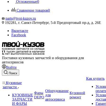
Отложенные
0
Сравнение товаров
0
parts@tvoi-kuzov.ru
192281, г. Санкт-Петербург, 5-й Предпортовый пр-д, д. 26Е
Вконтакте
Facebook
Поставки кузовных запчастей и оборудования для
автосервисов
Войти
Поиск
Как купить
Кузовные
Услов
запчасти
Оборудование
оплат
Фары
Кузовной
КУЗОВНЫЕ
для
Услов
DEPO
ремонт
ЗАПЧАСТИ
автосервиса
доста
И ФАРЫ
Гаран