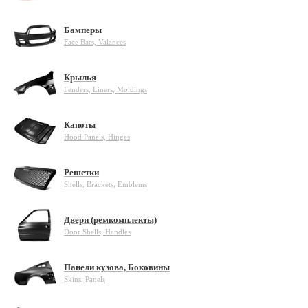
Бамперы
Face Bars, Valances
Крылья
Fenders, Liners, Moldings
Капоты
Hood Panels, Hinges
Решетки
Shells, Brackets, Emblems
Двери (ремкомплекты)
Door Shells, Handles
Панели кузова, Боковины
Skins, Panels