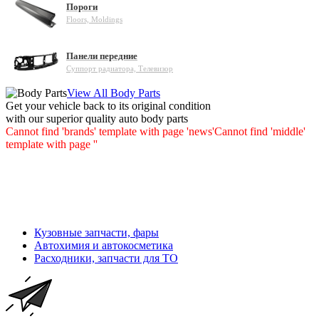
Пороги
Floors, Moldings
Панели передние
Суппорт радиатора, Телевизор
View All Body Parts
Get your vehicle back to its original condition
with our superior quality auto body parts
Cannot find 'brands' template with page 'news'
Cannot find 'middle'
template with page ''
Кузовные запчасти, фары
Автохимия и автокосметика
Расходники, запчасти для ТО