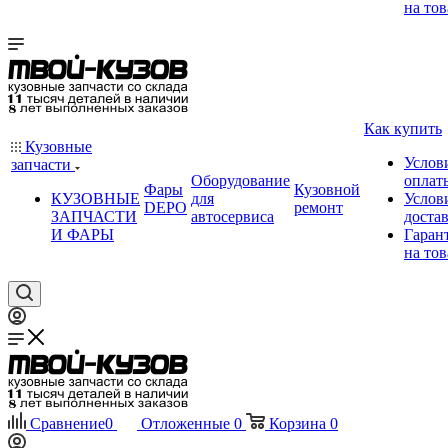
на тов
Как купить
Кузовные
Услов
запчасти
Оборудование
оплат
Фары
Кузовной
КУЗОВНЫЕ
для
Услов
DEPO
ремонт
ЗАПЧАСТИ
автосервиса
доста
И ФАРЫ
Гаран
на тов
Сравнение
0
Отложенные
0
Корзина
0