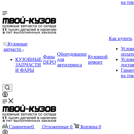
на тов
Как купить
Кузовные
Услов
запчасти
Оборудование
оплат
Фары
Кузовной
КУЗОВНЫЕ
для
Услов
DEPO
ремонт
ЗАПЧАСТИ
автосервиса
доста
И ФАРЫ
Гаран
на тов
Сравнение
0
Отложенные
0
Корзина
0