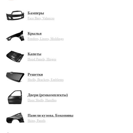
Бамперы
Face Bars, Valances
Крылья
Fenders, Liners, Moldings
Капоты
Hood Panels, Hinges
Решетки
Shells, Brackets, Emblems
Двери (ремкомплекты)
Door Shells, Handles
Панели кузова, Боковины
Skins, Panels