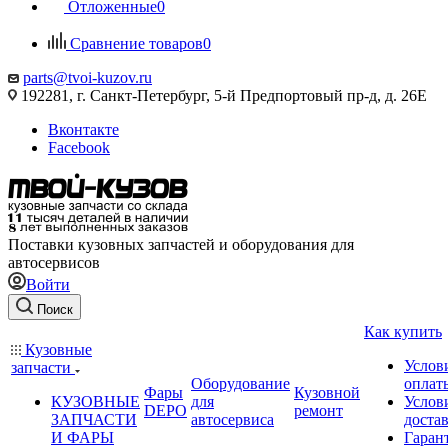
Отложенные
0
Сравнение товаров
0
parts@tvoi-kuzov.ru
192281, г. Санкт-Петербург, 5-й Предпортовый пр-д, д. 26Е
Вконтакте
Facebook
Поставки кузовных запчастей и оборудования для
автосервисов
Войти
Поиск
Как купить
Кузовные
Услов
запчасти
Оборудование
оплат
Фары
Кузовной
КУЗОВНЫЕ
для
Услов
DEPO
ремонт
ЗАПЧАСТИ
автосервиса
доста
И ФАРЫ
Гаран