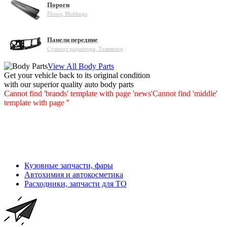
Пороги
Floors, Moldings
Панели передние
Суппорт радиатора, Телевизор
View All Body Parts
Get your vehicle back to its original condition
with our superior quality auto body parts
Cannot find 'brands' template with page 'news'
Cannot find 'middle'
template with page ''
Кузовные запчасти, фары
Автохимия и автокосметика
Расходники, запчасти для ТО