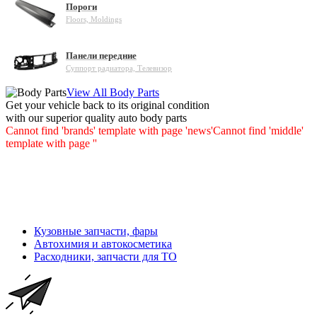
Пороги
Floors, Moldings
Панели передние
Суппорт радиатора, Телевизор
View All Body Parts
Get your vehicle back to its original condition
with our superior quality auto body parts
Cannot find 'brands' template with page 'news'
Cannot find 'middle'
template with page ''
Кузовные запчасти, фары
Автохимия и автокосметика
Расходники, запчасти для ТО