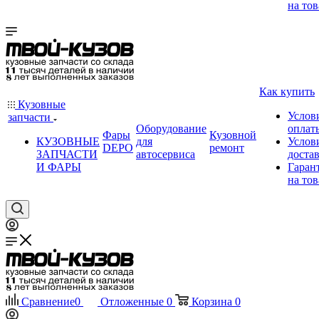
на тов
Как купить
Кузовные
Услов
запчасти
Оборудование
оплат
Фары
Кузовной
КУЗОВНЫЕ
для
Услов
DEPO
ремонт
ЗАПЧАСТИ
автосервиса
доста
И ФАРЫ
Гаран
на тов
Сравнение
0
Отложенные
0
Корзина
0