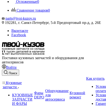
Отложенные
0
Сравнение товаров
0
parts@tvoi-kuzov.ru
192281, г. Санкт-Петербург, 5-й Предпортовый пр-д, д. 26Е
Вконтакте
Facebook
Поставки кузовных запчастей и оборудования для
автосервисов
Войти
Поиск
Как купить
Кузовные
Услов
запчасти
Оборудование
оплат
Фары
Кузовной
КУЗОВНЫЕ
для
Услов
DEPO
ремонт
ЗАПЧАСТИ
автосервиса
доста
И ФАРЫ
Гаран