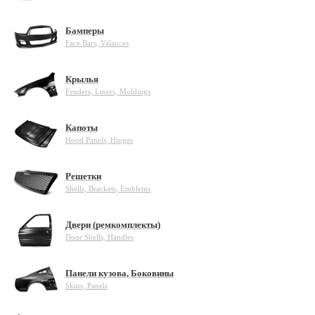
Бамперы
Face Bars, Valances
Крылья
Fenders, Liners, Moldings
Капоты
Hood Panels, Hinges
Решетки
Shells, Brackets, Emblems
Двери (ремкомплекты)
Door Shells, Handles
Панели кузова, Боковины
Skins, Panels