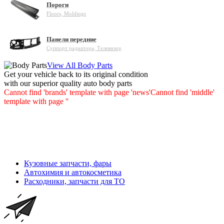
Пороги
Floors, Moldings
Панели передние
Суппорт радиатора, Телевизор
View All Body Parts
Get your vehicle back to its original condition
with our superior quality auto body parts
Cannot find 'brands' template with page 'news'
Cannot find 'middle'
template with page ''
Кузовные запчасти, фары
Автохимия и автокосметика
Расходники, запчасти для ТО