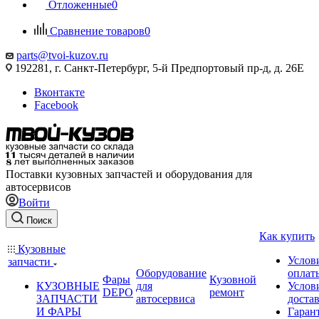
Отложенные
0
Сравнение товаров
0
parts@tvoi-kuzov.ru
192281, г. Санкт-Петербург, 5-й Предпортовый пр-д, д. 26Е
Вконтакте
Facebook
Поставки кузовных запчастей и оборудования для
автосервисов
Войти
Поиск
Как купить
Кузовные
Услов
запчасти
Оборудование
оплат
Фары
Кузовной
КУЗОВНЫЕ
для
Услов
DEPO
ремонт
ЗАПЧАСТИ
автосервиса
доста
И ФАРЫ
Гаран