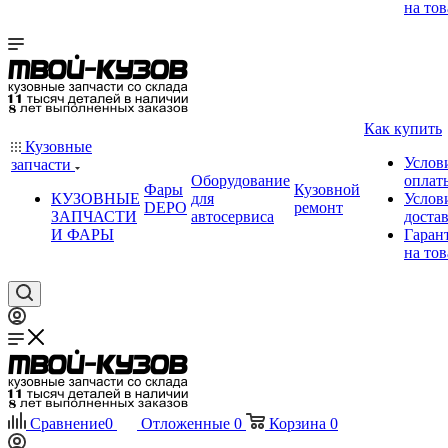
на тов
Как купить
Кузовные
Услов
запчасти
Оборудование
оплат
Фары
Кузовной
КУЗОВНЫЕ
для
Услов
DEPO
ремонт
ЗАПЧАСТИ
автосервиса
доста
И ФАРЫ
Гаран
на тов
Сравнение
0
Отложенные
0
Корзина
0