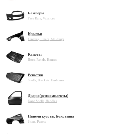
Бамперы
Face Bars, Valances
Крылья
Fenders, Liners, Moldings
Капоты
Hood Panels, Hinges
Решетки
Shells, Brackets, Emblems
Двери (ремкомплекты)
Door Shells, Handles
Панели кузова, Боковины
Skins, Panels